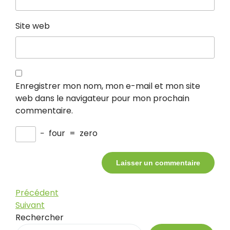
Site web
Enregistrer mon nom, mon e-mail et mon site
web dans le navigateur pour mon prochain
commentaire.
−
four
=
zero
Navigation
Article
Précédent
précédent
Article
Suivant
de
suivant
Rechercher