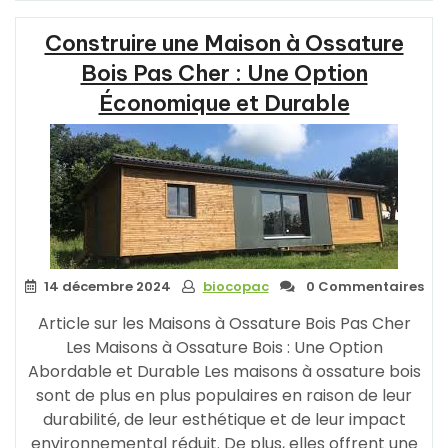
en
Construire une Maison à Ossature
Bois
Clé
Bois Pas Cher : Une Option
en
Économique et Durable
Main
à
Prix
Abordable »
14 décembre 2024
biocopac
0 Commentaires
Article sur les Maisons à Ossature Bois Pas Cher
Les Maisons à Ossature Bois : Une Option
Abordable et Durable Les maisons à ossature bois
sont de plus en plus populaires en raison de leur
durabilité, de leur esthétique et de leur impact
environnemental réduit. De plus, elles offrent une