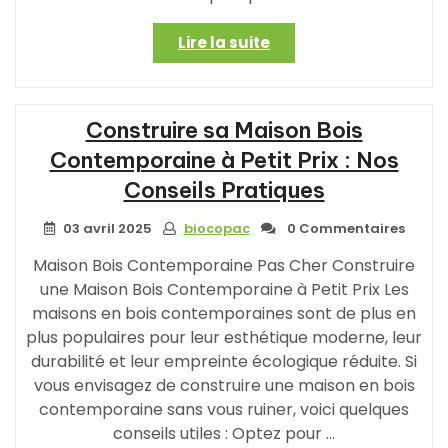
« Construire
Lire la suite
Votre
Maison
en
Construire sa Maison Bois
Bois
Clé
Contemporaine à Petit Prix : Nos
en
Conseils Pratiques
Main
à
03 avril 2025
biocopac
0 Commentaires
Petit
Prix
Maison Bois Contemporaine Pas Cher Construire
:
une Maison Bois Contemporaine à Petit Prix Les
Une
maisons en bois contemporaines sont de plus en
Option
plus populaires pour leur esthétique moderne, leur
Abordable
durabilité et leur empreinte écologique réduite. Si
et
vous envisagez de construire une maison en bois
Pratique »
contemporaine sans vous ruiner, voici quelques
conseils utiles : Optez pour …