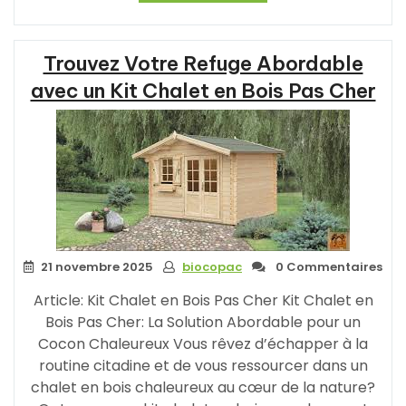
un
Chalet
Pas
Trouvez Votre Refuge Abordable
Cher
:
avec un Kit Chalet en Bois Pas Cher
Réalisez
Votre
Rêve
à
Petit
Prix »
21 novembre 2025
biocopac
0 Commentaires
Article: Kit Chalet en Bois Pas Cher Kit Chalet en
Bois Pas Cher: La Solution Abordable pour un
Cocon Chaleureux Vous rêvez d’échapper à la
routine citadine et de vous ressourcer dans un
chalet en bois chaleureux au cœur de la nature?