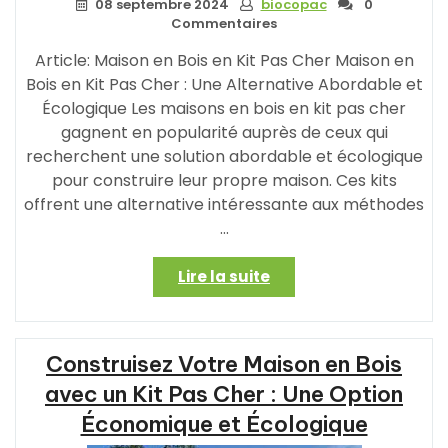
08 septembre 2024
biocopac
0
Commentaires
Article: Maison en Bois en Kit Pas Cher Maison en
Bois en Kit Pas Cher : Une Alternative Abordable et
Écologique Les maisons en bois en kit pas cher
gagnent en popularité auprès de ceux qui
recherchent une solution abordable et écologique
pour construire leur propre maison. Ces kits
offrent une alternative intéressante aux méthodes
…
« Construisez
Lire la suite
votre
Maison
en
Construisez Votre Maison en Bois
Bois
en
avec un Kit Pas Cher : Une Option
Kit
Économique et Écologique
Pas