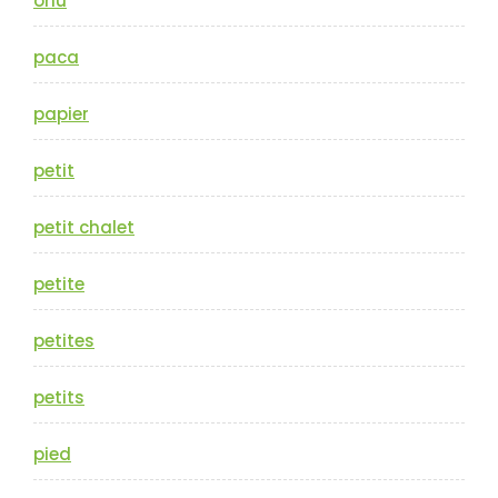
onu
paca
papier
petit
petit chalet
petite
petites
petits
pied