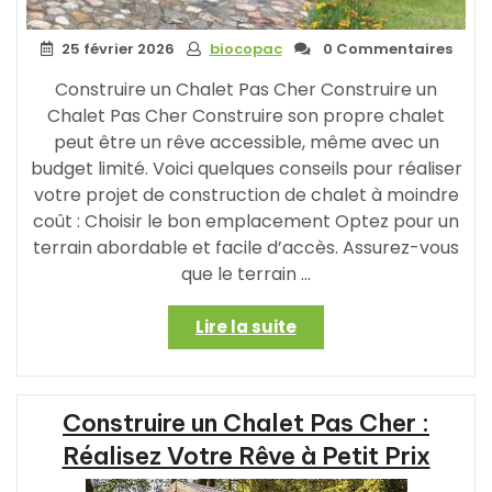
25 février 2026
biocopac
0 Commentaires
Construire un Chalet Pas Cher Construire un
Chalet Pas Cher Construire son propre chalet
peut être un rêve accessible, même avec un
budget limité. Voici quelques conseils pour réaliser
votre projet de construction de chalet à moindre
coût : Choisir le bon emplacement Optez pour un
terrain abordable et facile d’accès. Assurez-vous
que le terrain …
« Construire
Lire la suite
un
Chalet
Pas
Construire un Chalet Pas Cher :
Cher
:
Réalisez Votre Rêve à Petit Prix
Conseils