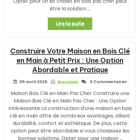
Opter pour un kit chalet en bois pas cher peut
être la solution …
« Trouvez
Lire la suite
Votre
Refuge
Abordable
Construire Votre Maison en Bois Clé
avec
un
en Main à Petit Prix : Une Option
Kit
Abordable et Pratique
Chalet
en
05 avril 2025
biocopac
0 Commentaires
Bois
Pas
Maison Bois Clé en Main Pas Cher Construire une
Cher »
Maison Bois Clé en Main Pas Cher : Une Option
Intéressante La construction d’une maison en bois
clé en main offre de nombreux avantages, alliant
durabilité, confort et esthétique. De plus, cette
option peut être abordable si vous choisissez les
bonnes solutions. Opter pour une maison …