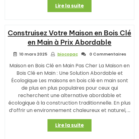
« Construisez
Lire la suite
Votre
Maison
Préfabriquée
Construisez Votre Maison en Bois Clé
en
Bois
en Main à Prix Abordable
à
Petit
10 mars 2025
biocopac
0 Commentaires
Prix »
Maison en Bois Clé en Main Pas Cher La Maison en
Bois Clé en Main : Une Solution Abordable et
Écologique Les maisons en bois clé en main sont
de plus en plus populaires pour ceux qui
recherchent une alternative abordable et
écologique à la construction traditionnelle. En plus
d’offrir un environnement chaleureux et naturel, …
« Construisez
Lire la suite
Votre
Maison