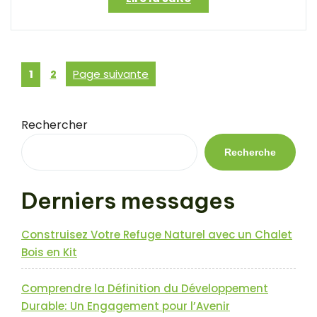
Votre
Maison
en
Bois
Posts
Page
Page
Page suivante
1
2
avec
pagination
un
Kit
Pas
Rechercher
Cher
:
Recherche
Une
Option
Derniers messages
Économique
et
Écologique »
Construisez Votre Refuge Naturel avec un Chalet
Bois en Kit
Comprendre la Définition du Développement
Durable: Un Engagement pour l’Avenir