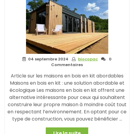
Cher
:
Une
Alternative
Abordable
et
Écologique »
04 septembre 2024
biocopac
0
Commentaires
Article sur les maisons en bois en kit abordables
Maisons en bois en kit : une solution abordable et
écologique Les maisons en bois en kit offrent une
alternative intéressante pour ceux qui souhaitent
construire leur propre maison à moindre coût tout
en respectant l’environnement. En optant pour ce
type de construction, vous pouvez bénéficier …
« Construisez
Lire la suite