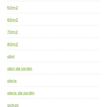
50m2
60m2
70m2
80m2
abri
abri de jardin
abris
abris de jardin
achat