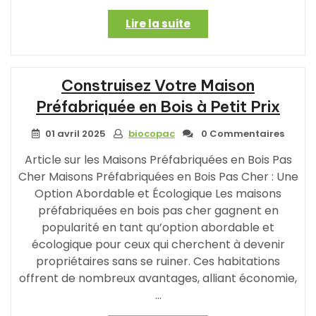
« Construire
Lire la suite
sa
Maison
Bois
Construisez Votre Maison
Contemporaine
à
Préfabriquée en Bois à Petit Prix
Petit
Prix
01 avril 2025
biocopac
0 Commentaires
:
Article sur les Maisons Préfabriquées en Bois Pas
Nos
Cher Maisons Préfabriquées en Bois Pas Cher : Une
Conseils
Option Abordable et Écologique Les maisons
Pratiques »
préfabriquées en bois pas cher gagnent en
popularité en tant qu’option abordable et
écologique pour ceux qui cherchent à devenir
propriétaires sans se ruiner. Ces habitations
offrent de nombreux avantages, alliant économie,
…