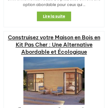
option abordable pour ceux qui …
« Construire
Lire la suite
une
Maison
à
Construisez votre Maison en Bois en
Ossature
Bois
Kit Pas Cher : Une Alternative
Pas
Abordable et Écologique
Cher
:
Une
Option
Économique
et
Durable »