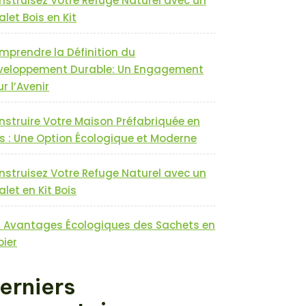
nstruisez Votre Refuge Naturel avec un
let Bois en Kit
mprendre la Définition du
veloppement Durable: Un Engagement
r l’Avenir
nstruire Votre Maison Préfabriquée en
s : Une Option Écologique et Moderne
nstruisez Votre Refuge Naturel avec un
let en Kit Bois
s Avantages Écologiques des Sachets en
pier
erniers