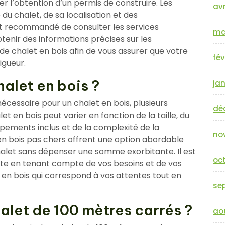
r l’obtention d’un permis de construire. Les
avr
 du chalet, de sa localisation et des
est recommandé de consulter les services
ma
nir des informations précises sur les
 de chalet en bois afin de vous assurer que votre
fév
igueur.
alet en bois ?
jan
nécessaire pour un chalet en bois, plusieurs
dé
et en bois peut varier en fonction de la taille, du
quipements inclus et de la complexité de la
no
 en bois pas chers offrent une option abordable
halet sans dépenser une somme exorbitante. Il est
oc
te en tenant compte de vos besoins et de vos
t en bois qui correspond à vos attentes tout en
se
halet de 100 mètres carrés ?
ao