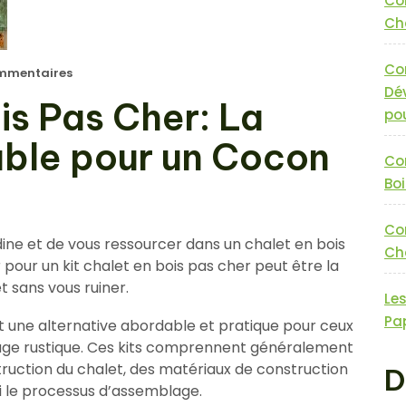
Co
Cha
Co
mmentaires
Dé
is Pas Cher: La
pou
able pour un Cocon
Co
Boi
Co
dine et de vous ressourcer dans un chalet en bois
Cha
pour un kit chalet en bois pas cher peut être la
t sans vous ruiner.
Le
Pa
nt une alternative abordable et pratique pour ceux
fuge rustique. Ces kits comprennent généralement
truction du chalet, des matériaux de construction
D
nsi le processus d’assemblage.