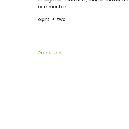
commentaire.
eight
+
two
=
Navigation
Article
Précédent
précédent
de
l’article