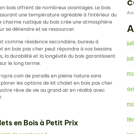
c
ts en bois offrent de nombreux avantages. Le bois
Auc
assurant une température agréable à l’intérieur du
, le charme rustique du bois crée une atmosphère
A
ur se détendre et se ressourcer.
alet comme résidence secondaire, bureau à
jui
alet en bois pas cher peut répondre à vos besoins
 la durabilité et la longévité du bois garantissent
jui
sur le long terme.
ma
propre coin de paradis en pleine nature sans
plorer les options de kit chalet en bois pas cher
avr
otre rêve de vie au grand air en réalité avec
!
ma
fév
ets en Bois à Petit Prix