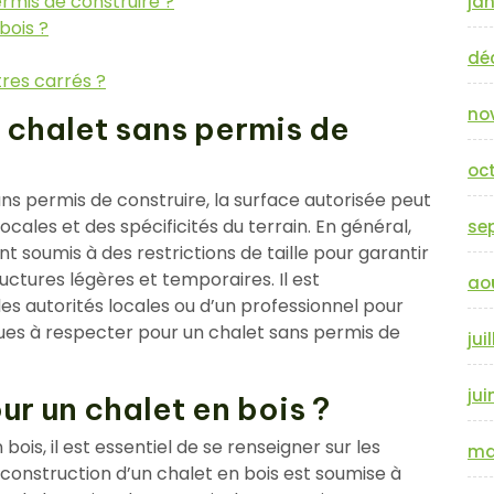
rmis de construire ?
jan
bois ?
dé
tres carrés ?
no
n chalet sans permis de
oc
sans permis de construire, la surface autorisée peut
cales et des spécificités du terrain. En général,
se
t soumis à des restrictions de taille pour garantir
ctures légères et temporaires. Il est
ao
 autorités locales ou d’un professionnel pour
ques à respecter pour un chalet sans permis de
jui
jui
ur un chalet en bois ?
 bois, il est essentiel de se renseigner sur les
ma
a construction d’un chalet en bois est soumise à