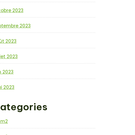
tobre 2023
ptembre 2023
ût 2023
llet 2023
n 2023
i 2023
ategories
0m2