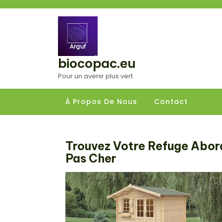
Aller
au
contenu
biocopac.eu
Pour un avenir plus vert
À Propos De Nous
Contact
Trouvez Votre Refuge Abord
Pas Cher