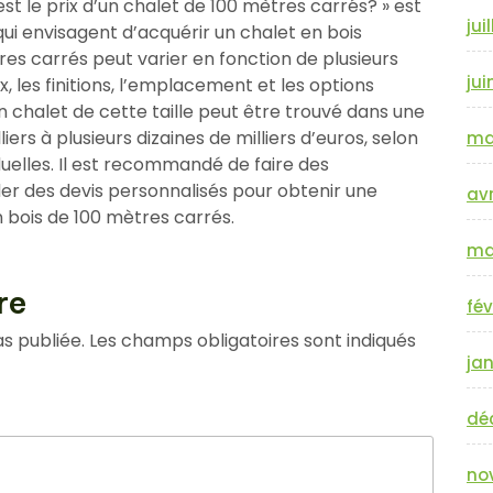
t le prix d’un chalet de 100 mètres carrés? » est
jui
ui envisagent d’acquérir un chalet en bois
res carrés peut varier en fonction de plusieurs
jui
x, les finitions, l’emplacement et les options
un chalet de cette taille peut être trouvé dans une
iers à plusieurs dizaines de milliers d’euros, selon
ma
iduelles. Il est recommandé de faire des
r des devis personnalisés pour obtenir une
avr
n bois de 100 mètres carrés.
ma
re
fév
s publiée.
Les champs obligatoires sont indiqués
jan
dé
no