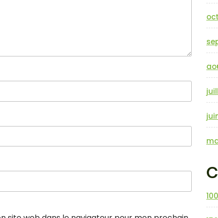
oc
se
ao
jui
jui
ma
C
10
n site web dans le navigateur pour mon prochain