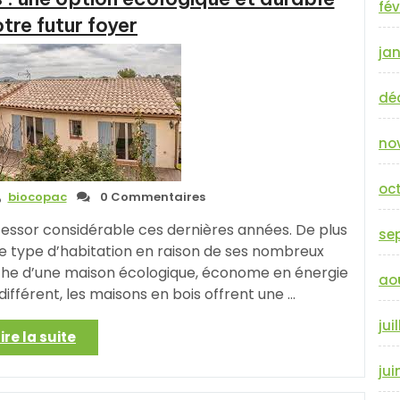
fév
Bois
tre futur foyer
à
jan
Vendre
dans
un
dé
Cadre
Naturel »
no
oc
biocopac
0 Commentaires
 essor considérable ces dernières années. De plus
se
e type d’habitation en raison de ses nombreux
che d’une maison écologique, économe en énergie
ao
différent, les maisons en bois offrent une …
jui
« La
Lire la suite
vente
jui
de
maisons