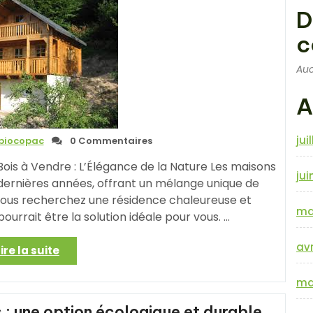
Votre
D
Coin
de
c
Paradis
Naturel »
Auc
A
jui
biocopac
0 Commentaires
ois à Vendre : L’Élégance de la Nature Les maisons
jui
dernières années, offrant un mélange unique de
i vous recherchez une résidence chaleureuse et
ma
ourrait être la solution idéale pour vous. …
avr
« Propriété
Lire la suite
Charmante
:
ma
Maison
 : une option écologique et durable
en