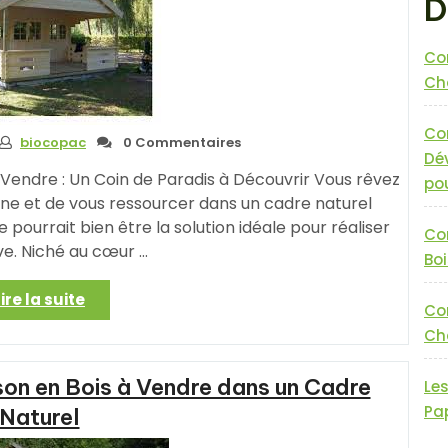
D
Co
Cha
Co
biocopac
0 Commentaires
Dé
 Vendre : Un Coin de Paradis à Découvrir Vous rêvez
pou
ine et de vous ressourcer dans un cadre naturel
pourrait bien être la solution idéale pour réaliser
Co
ve. Niché au cœur …
Boi
« Chalet
Lire la suite
Co
en
Cha
Bois
à
on en Bois à Vendre dans un Cadre
Vendre
Le
:
Pa
Naturel
Trouvez