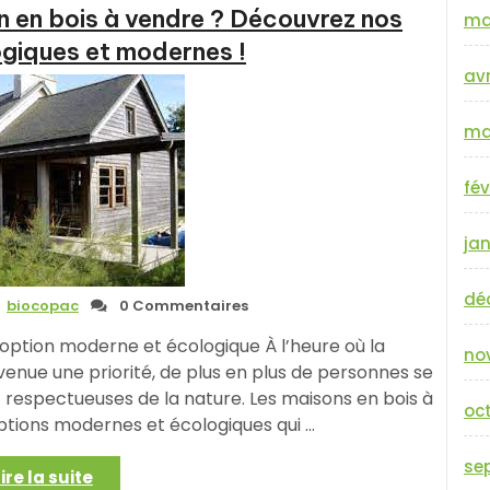
n en bois à vendre ? Découvrez nos
en
ma
bois
giques et modernes !
:
avr
une
option
ma
écologique
et
durable
fév
pour
votre
jan
futur
foyer »
dé
biocopac
0 Commentaires
 option moderne et écologique À l’heure où la
no
enue une priorité, de plus en plus de personnes se
 respectueuses de la nature. Les maisons en bois à
oc
ptions modernes et écologiques qui …
se
« À
Lire la suite