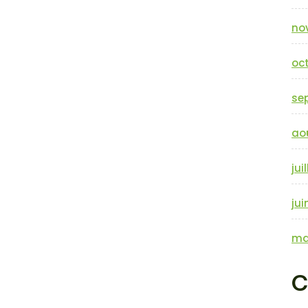
no
oc
se
ao
jui
jui
ma
C