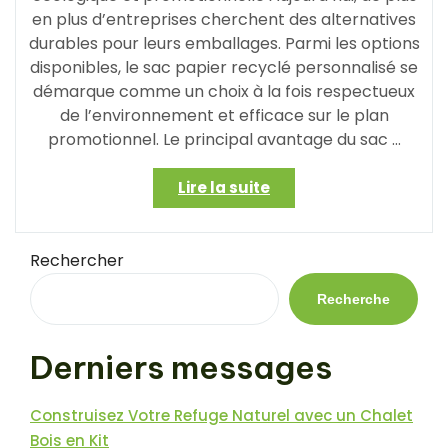
en plus d’entreprises cherchent des alternatives
durables pour leurs emballages. Parmi les options
disponibles, le sac papier recyclé personnalisé se
démarque comme un choix à la fois respectueux
de l’environnement et efficace sur le plan
promotionnel. Le principal avantage du sac …
« Le
Lire la suite
sac
papier
recyclé
Rechercher
personnalisé
:
Recherche
une
solution
Derniers messages
écologique
et
promotionnelle
Construisez Votre Refuge Naturel avec un Chalet
pour
Bois en Kit