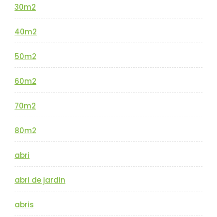
30m2
40m2
50m2
60m2
70m2
80m2
abri
abri de jardin
abris