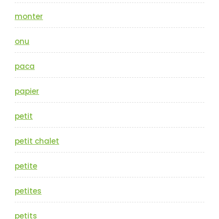
monter
onu
paca
papier
petit
petit chalet
petite
petites
petits