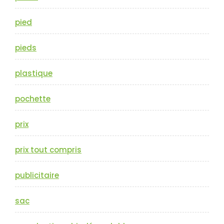
pied
pieds
plastique
pochette
prix
prix tout compris
publicitaire
sac