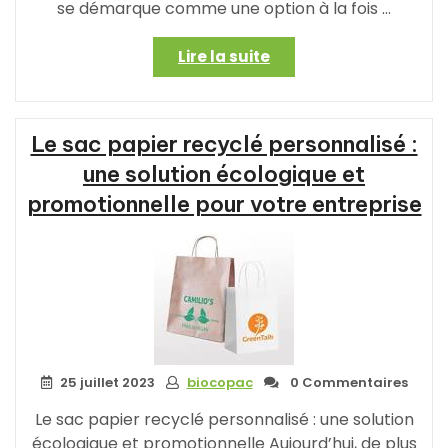
se démarque comme une option à la fois …
« Le
Lire la suite
sac
en
papier
Le sac papier recyclé personnalisé :
recyclé
personnalisé
une solution écologique et
:
promotionnelle pour votre entreprise
une
solution
éco-
responsable
et
unique »
25 juillet 2023
biocopac
0 Commentaires
Le sac papier recyclé personnalisé : une solution
écologique et promotionnelle Aujourd’hui, de plus