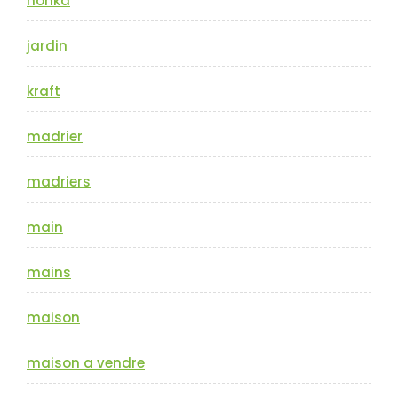
honka
jardin
kraft
madrier
madriers
main
mains
maison
maison a vendre