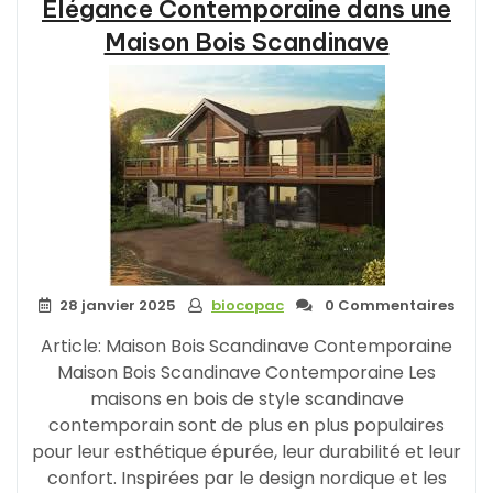
Élégance Contemporaine dans une
en
Bois
Maison Bois Scandinave
en
Kit
:
Une
Option
Écologique
et
Innovante »
28 janvier 2025
biocopac
0 Commentaires
Article: Maison Bois Scandinave Contemporaine
Maison Bois Scandinave Contemporaine Les
maisons en bois de style scandinave
contemporain sont de plus en plus populaires
pour leur esthétique épurée, leur durabilité et leur
confort. Inspirées par le design nordique et les