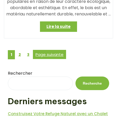
populaires en raison de leur caractère écologique,
abordable et esthétique. En effet, le bois est un
matériau naturellement durable, renouvelable et …
« Construire
Lire la suite
sa
Maison
en
Bois
Posts
Page
Page
Page
Page suivante
1
2
3
Pas
pagination
Cher
et
Habitable
Rechercher
:
Une
Recherche
Option
Écologique
Derniers messages
et
Abordable »
Construisez Votre Refuge Naturel avec un Chalet