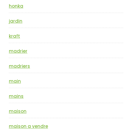
honka
jardin
kraft
madrier
madriers
main
mains
maison
maison a vendre