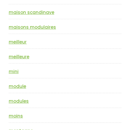
maison scandinave
maisons modulaires
meilleur
meilleure
mini
module
modules
moins