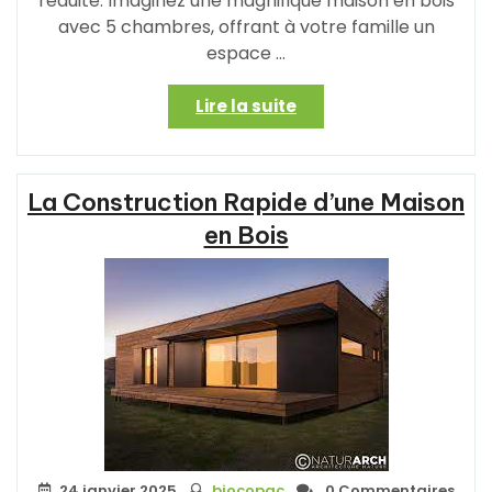
réduite. Imaginez une magnifique maison en bois
avec 5 chambres, offrant à votre famille un
espace …
« Construisez
Lire la suite
Votre
Rêve
:
La Construction Rapide d’une Maison
Maison
en
en Bois
Bois
Spacieuse
avec
5
Chambres »
24 janvier 2025
biocopac
0 Commentaires