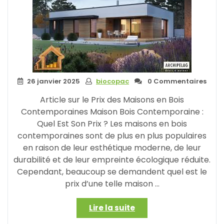
:
Une
Option
Écologique
et
Pratique »
26 janvier 2025
biocopac
0 Commentaires
Article sur le Prix des Maisons en Bois
Contemporaines Maison Bois Contemporaine :
Quel Est Son Prix ? Les maisons en bois
contemporaines sont de plus en plus populaires
en raison de leur esthétique moderne, de leur
durabilité et de leur empreinte écologique réduite.
Cependant, beaucoup se demandent quel est le
prix d’une telle maison …
« Prix
Lire la suite
d’une