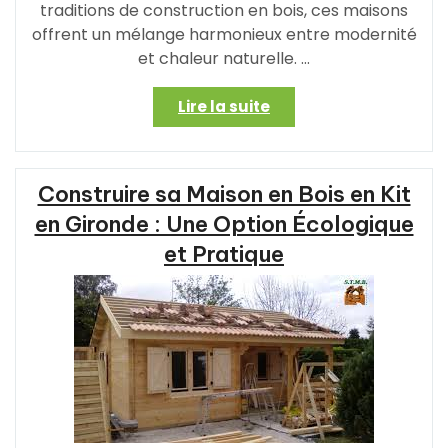
traditions de construction en bois, ces maisons
offrent un mélange harmonieux entre modernité
et chaleur naturelle. …
« Élégance
Lire la suite
Contemporaine
dans
une
Construire sa Maison en Bois en Kit
Maison
Bois
en Gironde : Une Option Écologique
Scandinave »
et Pratique