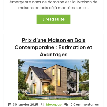
émergente dans ce domaine est la livraison de
maisons en bois déjà montées sur le …
« Construisez
Lire la suite
Votre
Rêve:
Maison
Prix d’une Maison en Bois
en
Bois
Contemporaine : Estimation et
Livrée
Avantages
Montée
pour
un
Habitat
Écologique »
30 janvier 2025
biocopac
0 Commentaires