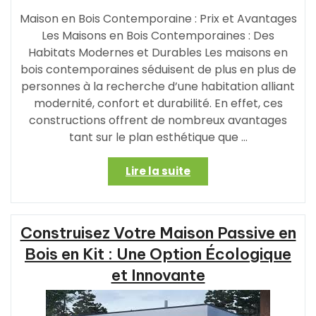
Maison en Bois Contemporaine : Prix et Avantages
Les Maisons en Bois Contemporaines : Des
Habitats Modernes et Durables Les maisons en
bois contemporaines séduisent de plus en plus de
personnes à la recherche d’une habitation alliant
modernité, confort et durabilité. En effet, ces
constructions offrent de nombreux avantages
tant sur le plan esthétique que …
« Prix
Lire la suite
d’une
Maison
en
Construisez Votre Maison Passive en
Bois
Contemporaine
Bois en Kit : Une Option Écologique
:
et Innovante
Estimation
et
Avantages »