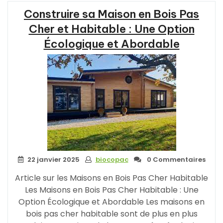
le
Construire sa Maison en Bois Pas
prix
des
Cher et Habitable : Une Option
maisons
Écologique et Abordable
en
bois
de
50m² »
22 janvier 2025
biocopac
0 Commentaires
Article sur les Maisons en Bois Pas Cher Habitable
Les Maisons en Bois Pas Cher Habitable : Une
Option Écologique et Abordable Les maisons en
bois pas cher habitable sont de plus en plus