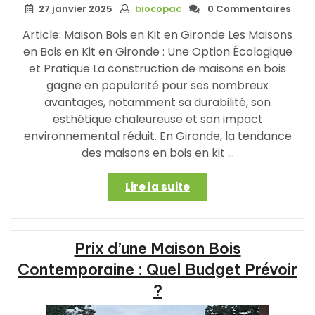
27 janvier 2025
biocopac
0 Commentaires
Article: Maison Bois en Kit en Gironde Les Maisons
en Bois en Kit en Gironde : Une Option Écologique
et Pratique La construction de maisons en bois
gagne en popularité pour ses nombreux
avantages, notamment sa durabilité, son
esthétique chaleureuse et son impact
environnemental réduit. En Gironde, la tendance
des maisons en bois en kit …
« Construire
Lire la suite
sa
Maison
en
Prix d’une Maison Bois
Bois
en
Contemporaine : Quel Budget Prévoir
Kit
?
en
Gironde