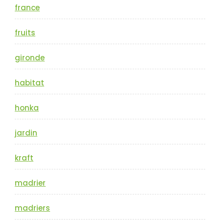
france
fruits
gironde
habitat
honka
jardin
kraft
madrier
madriers