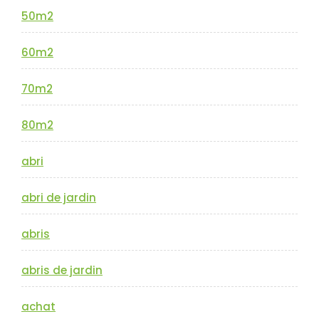
50m2
60m2
70m2
80m2
abri
abri de jardin
abris
abris de jardin
achat