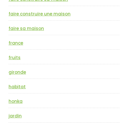
faire construire une maison
faire sa maison
france
fruits
gironde
habitat
honka
jardin