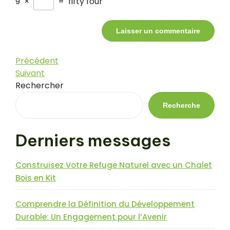
9
×
=
fifty four
Navigation
Article
Précédent
précédent
Article
Suivant
de
suivant
Rechercher
l’article
Recherche
Derniers messages
Construisez Votre Refuge Naturel avec un Chalet
Bois en Kit
Comprendre la Définition du Développement
Durable: Un Engagement pour l’Avenir