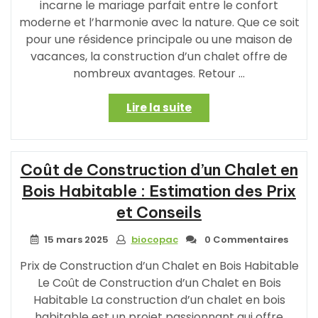
incarne le mariage parfait entre le confort
moderne et l’harmonie avec la nature. Que ce soit
pour une résidence principale ou une maison de
vacances, la construction d’un chalet offre de
nombreux avantages. Retour …
« Construction
Lire la suite
d’un
Chalet
Habitable
Coût de Construction d’un Chalet en
:
Conjuguer
Bois Habitable : Estimation des Prix
Confort
et Conseils
et
Nature »
15 mars 2025
biocopac
0 Commentaires
Prix de Construction d’un Chalet en Bois Habitable
Le Coût de Construction d’un Chalet en Bois
Habitable La construction d’un chalet en bois
habitable est un projet passionnant qui offre