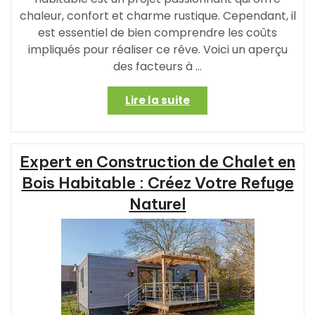
chaleur, confort et charme rustique. Cependant, il
est essentiel de bien comprendre les coûts
impliqués pour réaliser ce rêve. Voici un aperçu
des facteurs à …
« Coût
Lire la suite
de
Construction
d’un
Expert en Construction de Chalet en
Chalet
en
Bois Habitable : Créez Votre Refuge
Bois
Naturel
Habitable
:
Estimation
des
Prix
et
Conseils »