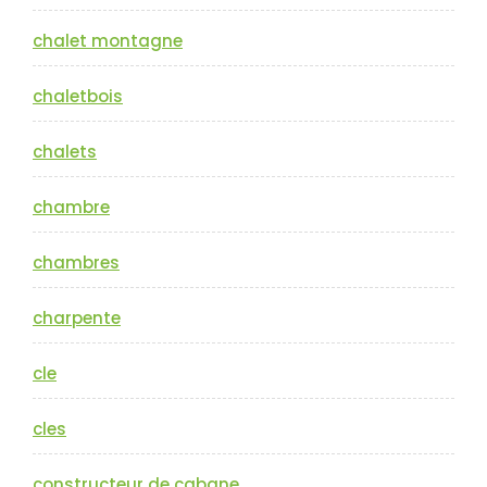
chalet montagne
chaletbois
chalets
chambre
chambres
charpente
cle
cles
constructeur de cabane