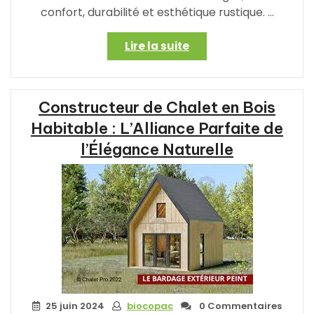
confort, durabilité et esthétique rustique. …
« La
Lire la suite
Construction
d’un
Chalet
Constructeur de Chalet en Bois
en
Bois
Habitable : L’Alliance Parfaite de
Habitable
l’Élégance Naturelle
:
Harmonie
et
Authenticité
au
Cœur
de
la
Nature »
25 juin 2024
biocopac
0 Commentaires