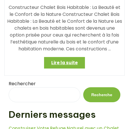
Constructeur Chalet Bois Habitable : La Beauté et
le Confort de la Nature Constructeur Chalet Bois
Habitable : La Beauté et le Confort de la Nature Les
chalets en bois habitables sont devenus une
option prisée pour ceux qui recherchent à la fois
l’esthétique naturelle du bois et le confort d’une
habitation moderne. Ces constructions …
« Constructeur
Lire la suite
de
Chalet
en
Rechercher
Bois
Habitable
Recherche
:
L’Alliance
Derniers messages
Parfaite
de
l’Élégance
Construisez Votre Refuge Naturel avec un Chalet