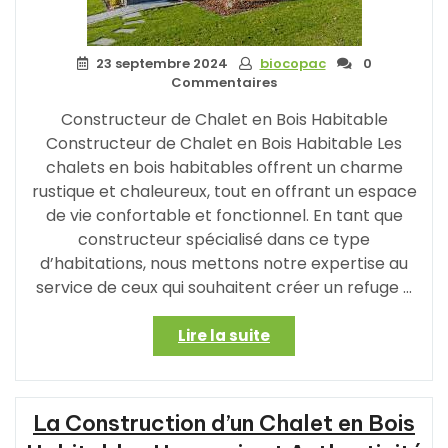
23 septembre 2024
biocopac
0
Commentaires
Constructeur de Chalet en Bois Habitable
Constructeur de Chalet en Bois Habitable Les
chalets en bois habitables offrent un charme
rustique et chaleureux, tout en offrant un espace
de vie confortable et fonctionnel. En tant que
constructeur spécialisé dans ce type
d’habitations, nous mettons notre expertise au
service de ceux qui souhaitent créer un refuge …
« Expert
Lire la suite
en
Construction
de
La Construction d’un Chalet en Bois
Chalet
en