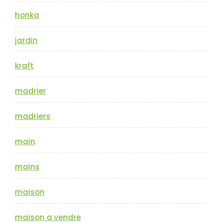
honka
jardin
kraft
madrier
madriers
main
mains
maison
maison a vendre