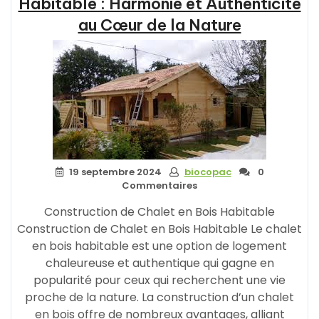
Habitable : Harmonie et Authenticité
Bois
au Cœur de la Nature
Habitable
:
Créez
Votre
Refuge
Naturel »
19 septembre 2024
biocopac
0
Commentaires
Construction de Chalet en Bois Habitable
Construction de Chalet en Bois Habitable Le chalet
en bois habitable est une option de logement
chaleureuse et authentique qui gagne en
popularité pour ceux qui recherchent une vie
proche de la nature. La construction d’un chalet
en bois offre de nombreux avantages, alliant