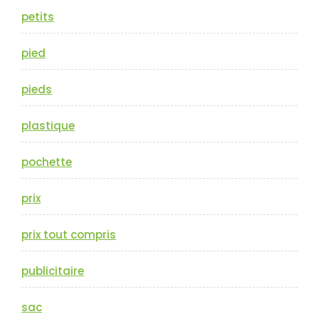
petits
pied
pieds
plastique
pochette
prix
prix tout compris
publicitaire
sac