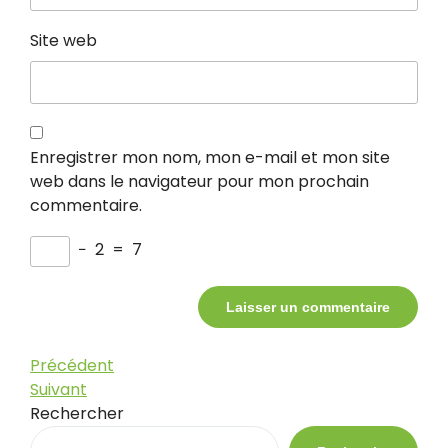
Site web
Enregistrer mon nom, mon e-mail et mon site
web dans le navigateur pour mon prochain
commentaire.
−
2
=
7
Navigation
Article
Précédent
précédent
Article
Suivant
de
suivant
Rechercher
l’article