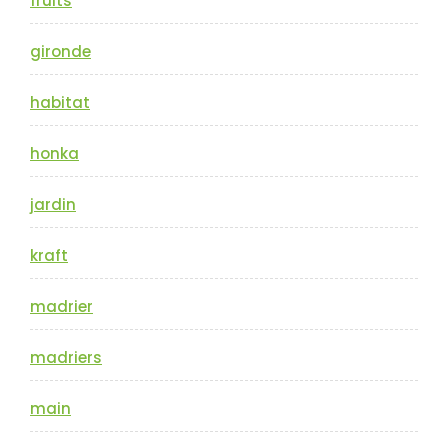
fruits
gironde
habitat
honka
jardin
kraft
madrier
madriers
main