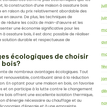
et, la construction d’une maison à ossature bois
jui
en raison du prix relativement abordable des
ise en œuvre. De plus, les techniques de
jui
de réduire les coûts de main-d’œuvre et les
ésenter une économie significative pour les
ma
à ossature bois, il est donc possible de réaliser
e solution durable et respectueuse de
avr
ma
ges écologiques de choisir
 bois?
fév
sente de nombreux avantages écologiques. Tout
et renouvelable, contribuant ainsi à la réduction
jan
on. En optant pour une maison en bois, on favorise
s et on participe à la lutte contre le changement
dé
re bois offrent une excellente isolation thermique,
on d’énergie nécessaire au chauffage et au
no
s économies d’énergie et à une empreinte