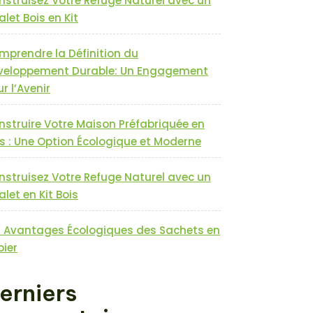
nstruisez Votre Refuge Naturel avec un
let Bois en Kit
mprendre la Définition du
veloppement Durable: Un Engagement
r l’Avenir
nstruire Votre Maison Préfabriquée en
s : Une Option Écologique et Moderne
nstruisez Votre Refuge Naturel avec un
let en Kit Bois
s Avantages Écologiques des Sachets en
pier
erniers