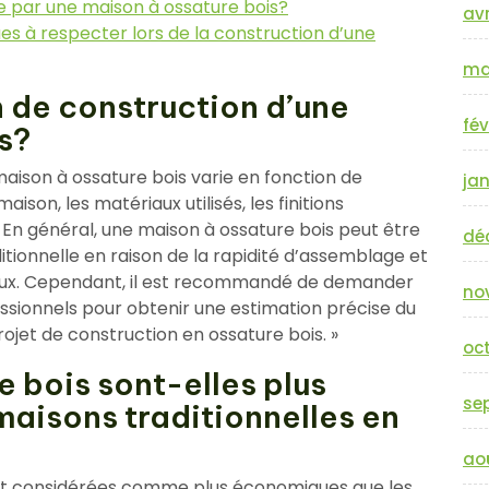
te par une maison à ossature bois?
avr
ues à respecter lors de la construction d’une
ma
n de construction d’une
fév
s?
aison à ossature bois varie en fonction de
jan
maison, les matériaux utilisés, les finitions
. En général, une maison à ossature bois peut être
dé
tionnelle en raison de la rapidité d’assemblage et
iaux. Cependant, il est recommandé de demander
no
ssionnels pour obtenir une estimation précise du
ojet de construction en ossature bois. »
oc
 bois sont-elles plus
se
aisons traditionnelles en
ao
ent considérées comme plus économiques que les