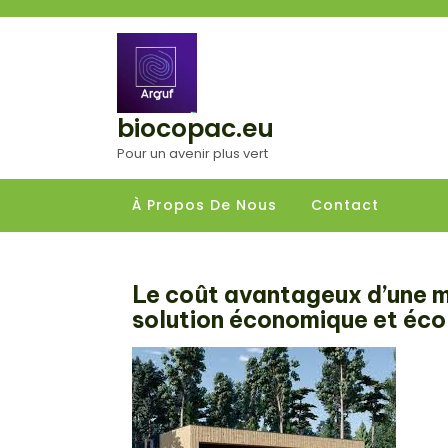
Aller
au
contenu
biocopac.eu
Pour un avenir plus vert
À Propos De Nous
Contact
Le coût avantageux d’une ma
solution économique et éco