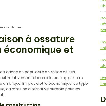
Co
Cha
Co
Dé
ommentaires
pou
aison à ossature
Co
on économique et
Boi
Co
Cha
ois gagne en popularité en raison de ses
ût relativement abordable par rapport aux
Le
u en brique. En plus d’être économique, ce type
Pa
e, offrant une alternative durable pour les
nt.
D
 de construction