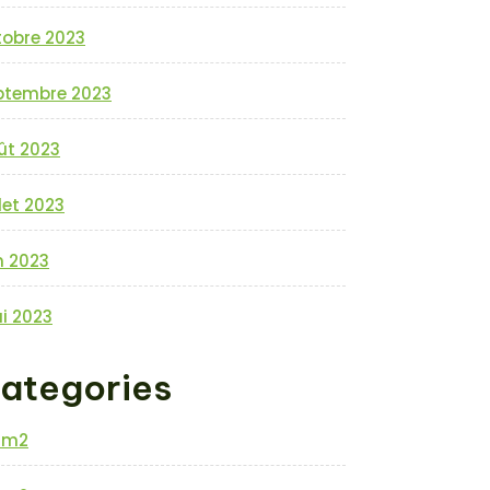
tobre 2023
ptembre 2023
ût 2023
llet 2023
n 2023
i 2023
ategories
0m2