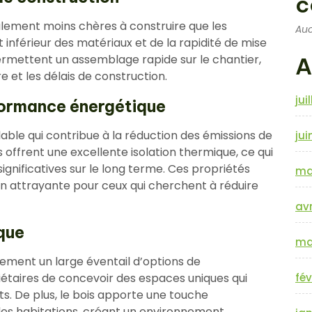
c
alement moins chères à construire que les
Auc
 inférieur des matériaux et de la rapidité de mise
rmettent un assemblage rapide sur le chantier,
A
e et les délais de construction.
jui
formance énergétique
able qui contribue à la réduction des émissions de
jui
 offrent une excellente isolation thermique, ce qui
ignificatives sur le long terme. Ces propriétés
ma
on attrayante pour ceux qui cherchent à réduire
avr
que
ma
lement un large éventail d’options de
étaires de concevoir des espaces uniques qui
fév
ts. De plus, le bois apporte une touche
 des habitations, créant un environnement