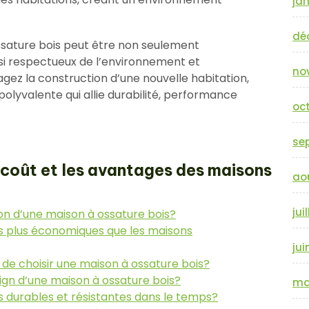
jan
dé
ossature bois peut être non seulement
 respectueux de l’environnement et
no
gez la construction d’une nouvelle habitation,
polyvalente qui allie durabilité, performance
oc
se
 coût et les avantages des maisons
ao
jui
on d’une maison à ossature bois?
es plus économiques que les maisons
jui
de choisir une maison à ossature bois?
sign d’une maison à ossature bois?
ma
s durables et résistantes dans le temps?