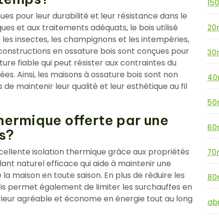
15
es pour leur durabilité et leur résistance dans le
s et aux traitements adéquats, le bois utilisé
20
les insectes, les champignons et les intempéries,
es constructions en ossature bois sont conçues pour
30
ture fiable qui peut résister aux contraintes du
ées. Ainsi, les maisons à ossature bois sont non
40
e maintenir leur qualité et leur esthétique au fil
50
 thermique offerte par une
60
s?
cellente isolation thermique grâce aux propriétés
70
olant naturel efficace qui aide à maintenir une
 la maison en toute saison. En plus de réduire les
80
ois permet également de limiter les surchauffes en
érieur agréable et économe en énergie tout au long
abr