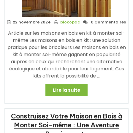
22 novembre 2024
biocopac
0 Commentaires
Article sur les maisons en bois en kit à monter soi-
même Les maisons en bois en kit : une solution
pratique pour les bricoleurs Les maisons en bois en
kit à monter soi-même gagnent en popularité
auprès de ceux qui recherchent une alternative
écologique et abordable pour leur logement. Ces
kits offrent la possibilité de …
« Construisez
Lire la suite
Votre
Maison
en
Construisez Votre Maison en Bois à
Bois
en
Monter Soi-même : Une Aventure
Kit