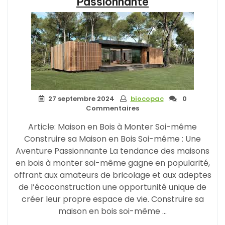
Passionnante
à
Monter
Vous-
même
:
Une
Solution
Pratique
et
27 septembre 2024
biocopac
0
Écologique »
Commentaires
Article: Maison en Bois à Monter Soi-même
Construire sa Maison en Bois Soi-même : Une
Aventure Passionnante La tendance des maisons
en bois à monter soi-même gagne en popularité,
offrant aux amateurs de bricolage et aux adeptes
de l’écoconstruction une opportunité unique de
créer leur propre espace de vie. Construire sa
maison en bois soi-même …