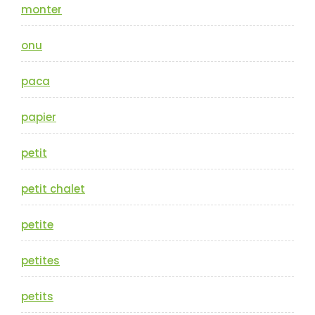
monter
onu
paca
papier
petit
petit chalet
petite
petites
petits