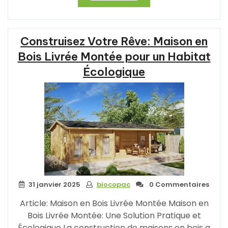
Prix
des
Maisons
Construisez Votre Rêve: Maison en
en
Bois
Bois Livrée Montée pour un Habitat
Livrées
Écologique
Montées
:
Une
Solution
Écologique
et
Abordable »
31 janvier 2025
biocopac
0 Commentaires
Article: Maison en Bois Livrée Montée Maison en
Bois Livrée Montée: Une Solution Pratique et
Écologique La construction de maisons en bois a