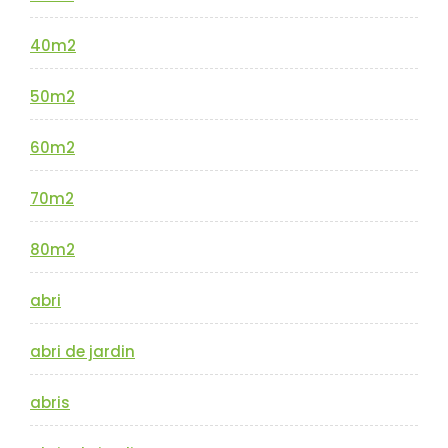
40m2
50m2
60m2
70m2
80m2
abri
abri de jardin
abris