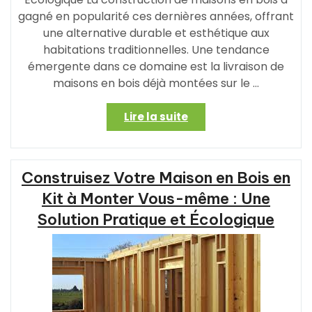
gagné en popularité ces dernières années, offrant
une alternative durable et esthétique aux
habitations traditionnelles. Une tendance
émergente dans ce domaine est la livraison de
maisons en bois déjà montées sur le …
« Construisez
Lire la suite
Votre
Rêve:
Maison
Construisez Votre Maison en Bois en
en
Bois
Kit à Monter Vous-même : Une
Livrée
Solution Pratique et Écologique
Montée
pour
un
Habitat
Écologique »