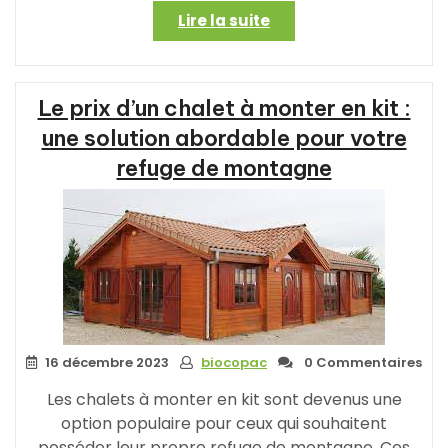
« Construisez
Lire la suite
Votre
Maison
en
Le prix d’un chalet à monter en kit :
Bois
à
une solution abordable pour votre
Monter
refuge de montagne
Soi-
même
:
Une
Aventure
Passionnante »
16 décembre 2023
biocopac
0 Commentaires
Les chalets à monter en kit sont devenus une
option populaire pour ceux qui souhaitent
posséder leur propre refuge de montagne. Ces