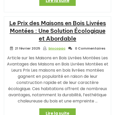
« Construire
Lire la suite
et
Monter
sa
Le Prix des Maisons en Bois Livrées
Maison
en
Montées : Une Solution Écologique
Bois
et Abordable
:
Allier
21 février 2025
biocopac
0 Commentaires
Confort,
Durabilité
Article sur les Maisons en Bois Livrées Montées Les
et
Avantages des Maisons en Bois Livrées Montées et
Esthétique »
Leurs Prix Les maisons en bois livrées montées
gagnent en popularité en raison de leur
construction rapide et de leur caractère
écologique. Ces habitations offrent de nombreux
avantages, notamment la durabilité, l’esthétique
chaleureuse du bois et une empreinte …
« Le
Lire la suite