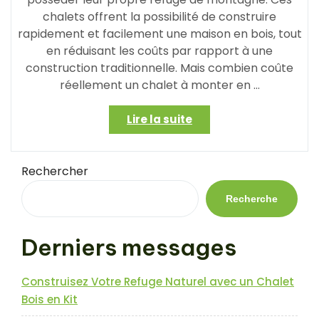
chalets offrent la possibilité de construire
rapidement et facilement une maison en bois, tout
en réduisant les coûts par rapport à une
construction traditionnelle. Mais combien coûte
réellement un chalet à monter en …
« Le
Lire la suite
prix
d’un
chalet
Rechercher
à
monter
Recherche
en
kit
Derniers messages
:
une
solution
Construisez Votre Refuge Naturel avec un Chalet
abordable
Bois en Kit
pour