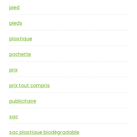
pied
pieds
plastique
pochette
prix
prix tout compris
publicitaire
sac
sac plastique biodégradable