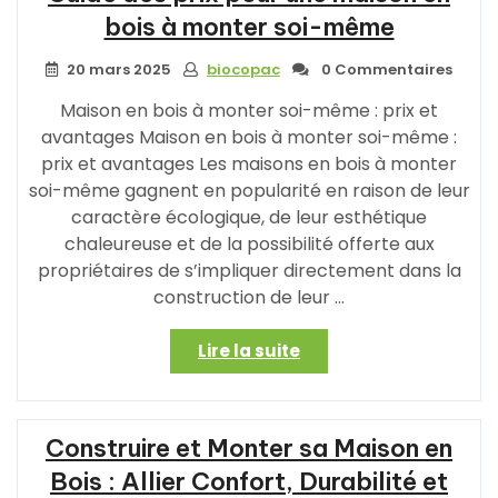
bois à monter soi-même
20 mars 2025
biocopac
0 Commentaires
Maison en bois à monter soi-même : prix et
avantages Maison en bois à monter soi-même :
prix et avantages Les maisons en bois à monter
soi-même gagnent en popularité en raison de leur
caractère écologique, de leur esthétique
chaleureuse et de la possibilité offerte aux
propriétaires de s’impliquer directement dans la
construction de leur …
« Guide
Lire la suite
des
prix
pour
Construire et Monter sa Maison en
une
maison
Bois : Allier Confort, Durabilité et
en