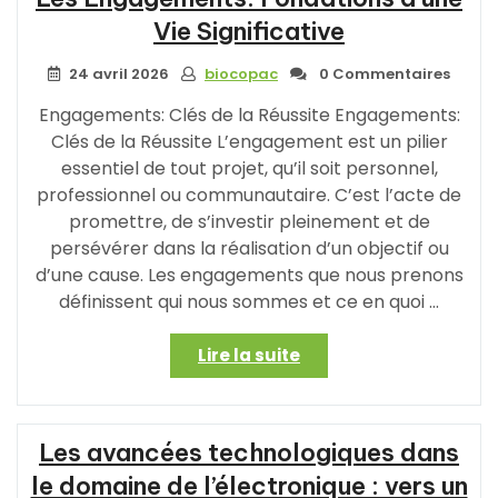
Bois
Vie Significative
:
Un
24 avril 2026
biocopac
0 Commentaires
Univers
Engagements: Clés de la Réussite Engagements:
Enchanté
Clés de la Réussite L’engagement est un pilier
pour
essentiel de tout projet, qu’il soit personnel,
les
Enfants »
professionnel ou communautaire. C’est l’acte de
promettre, de s’investir pleinement et de
persévérer dans la réalisation d’un objectif ou
d’une cause. Les engagements que nous prenons
définissent qui nous sommes et ce en quoi …
« Les
Lire la suite
Engagements:
Fondations
d’une
Les avancées technologiques dans
Vie
Significative »
le domaine de l’électronique : vers un