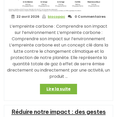
22 avril 2026
biocopac
0 Commentaires
L’empreinte carbone : Comprendre son impact
sur l’environnement L’empreinte carbone :
Comprendre son impact sur l’environnement
L’empreinte carbone est un concept clé dans la
lutte contre le changement climatique et la
protection de notre planète. Elle représente la
quantité totale de gaz à effet de serre émise
directement ou indirectement par une activité, un
produit …
« Réduire
Lire la suite
son
empreinte
carbone
Réduire notre impact : des gestes
: