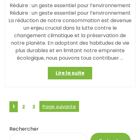
Réduire : un geste essentiel pour l’environnement
Réduire : un geste essentiel pour l’environnement
La réduction de notre consommation est devenue
un enjeu crucial dans la lutte contre le
changement climatique et la préservation de
notre planète. En adoptant des habitudes de vie
plus durables et en limitant notre empreinte
écologique, nous pouvons tous contribuer …
« Réduire
Lire la suite
notre
impact
:
des
Posts
Page
Page
Page
Page suivante
1
2
3
gestes
pagination
simples
pour
préserver
Rechercher
l’environnement »