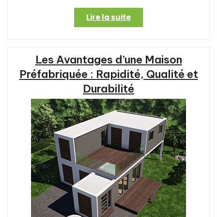
« Le
Lire la suite
Charme
Authentique
des
Les Avantages d’une Maison
Chalets
de
Préfabriquée : Rapidité, Qualité et
Montagne »
Durabilité