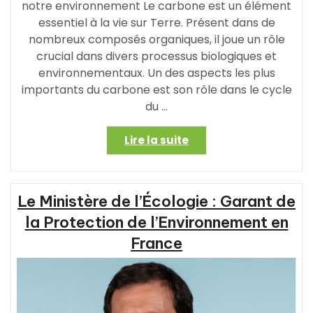
notre environnement Le carbone est un élément
essentiel à la vie sur Terre. Présent dans de
nombreux composés organiques, il joue un rôle
crucial dans divers processus biologiques et
environnementaux. Un des aspects les plus
importants du carbone est son rôle dans le cycle
du …
« Le
Lire la suite
rôle
essentiel
du
Le Ministère de l’Écologie : Garant de
carbone
dans
la Protection de l’Environnement en
l’environnement »
France