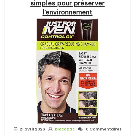
Agir
simples pour préserver
pour
l’environnement
un
avenir
durable »
21 avril 2026
biocopac
0 Commentaires