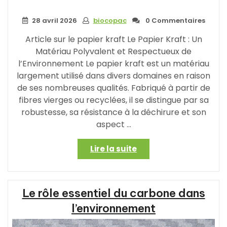
28 avril 2026
biocopac
0 Commentaires
Article sur le papier kraft Le Papier Kraft : Un
Matériau Polyvalent et Respectueux de
l’Environnement Le papier kraft est un matériau
largement utilisé dans divers domaines en raison
de ses nombreuses qualités. Fabriqué à partir de
fibres vierges ou recyclées, il se distingue par sa
robustesse, sa résistance à la déchirure et son
aspect …
« Les
Lire la suite
Avantages
Écologiques
du
Le rôle essentiel du carbone dans
Papier
Kraft
l’environnement
:
Un