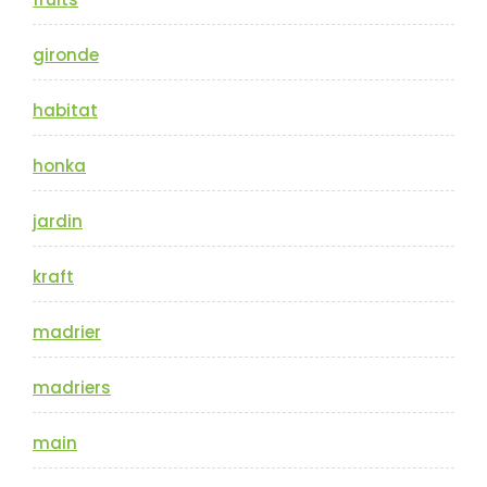
gironde
habitat
honka
jardin
kraft
madrier
madriers
main