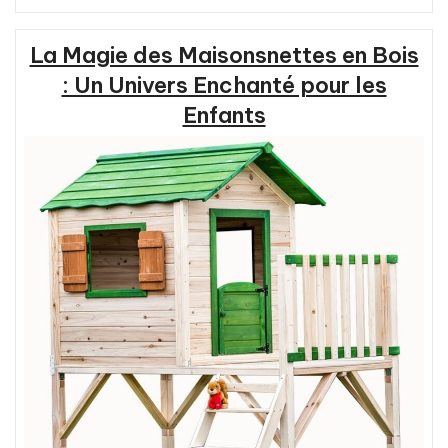
de
l’Écologie
La Magie des Maisonsnettes en Bois
:
Garant
: Un Univers Enchanté pour les
de
Enfants
la
Protection
de
l’Environnement
en
France »