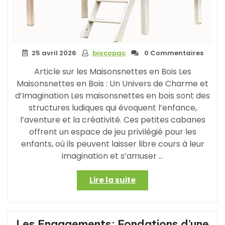
25 avril 2026
biocopac
0 Commentaires
Article sur les Maisonsnettes en Bois Les
Maisonsnettes en Bois : Un Univers de Charme et
d’Imagination Les maisonsnettes en bois sont des
structures ludiques qui évoquent l’enfance,
l’aventure et la créativité. Ces petites cabanes
offrent un espace de jeu privilégié pour les
enfants, où ils peuvent laisser libre cours à leur
imagination et s’amuser …
« La
Lire la suite
Magie
des
Maisonsnettes
Les Engagements: Fondations d’une
en