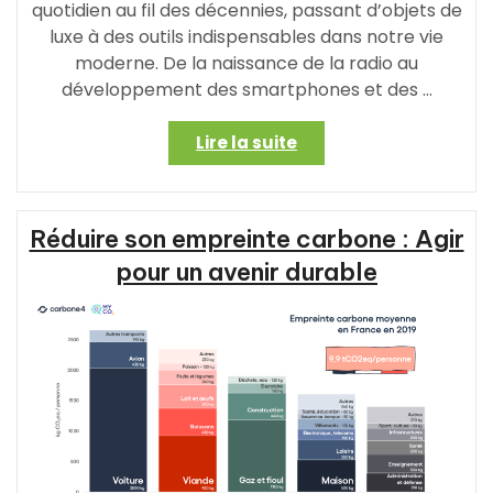
quotidien au fil des décennies, passant d’objets de
luxe à des outils indispensables dans notre vie
moderne. De la naissance de la radio au
développement des smartphones et des …
« Les
Lire la suite
avancées
technologiques
dans
Réduire son empreinte carbone : Agir
le
domaine
pour un avenir durable
de
l’électronique
:
vers
un
avenir
connecté »