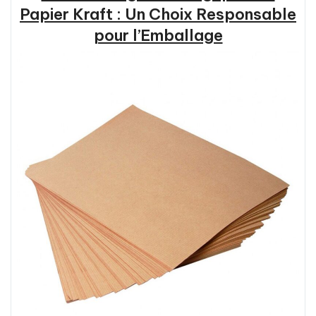
:
Papier Kraft : Un Choix Responsable
Rapidité,
pour l’Emballage
Qualité
et
Durabilité »