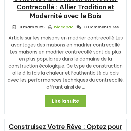
Contrecollé : Allier Tradition et
Modernité avec le Bois
18 mars 2025
biocopac
0 Commentaires
Article sur les maisons en madrier contrecollé Les
avantages des maisons en madrier contrecollé
Les maisons en madrier contrecollé sont de plus
en plus populaires dans le domaine de la
construction écologique. Ce type de construction
allie à la fois la chaleur et l’authenticité du bois
avec les performances techniques du contrecollé,
offrant ainsi de …
« Construire
Lire la suite
une
Maison
en
Construisez Votre Rêve : Optez pour
Madrier