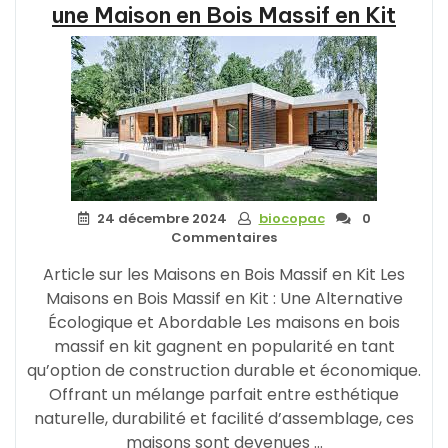
Contrecollé
une Maison en Bois Massif en Kit
:
Allier
Tradition
et
Modernité
avec
le
Bois »
24 décembre 2024
biocopac
0
Commentaires
Article sur les Maisons en Bois Massif en Kit Les
Maisons en Bois Massif en Kit : Une Alternative
Écologique et Abordable Les maisons en bois
massif en kit gagnent en popularité en tant
qu’option de construction durable et économique.
Offrant un mélange parfait entre esthétique
naturelle, durabilité et facilité d’assemblage, ces
maisons sont devenues …