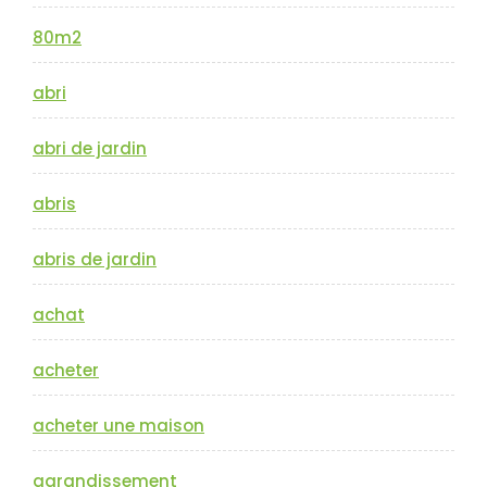
80m2
abri
abri de jardin
abris
abris de jardin
achat
acheter
acheter une maison
agrandissement