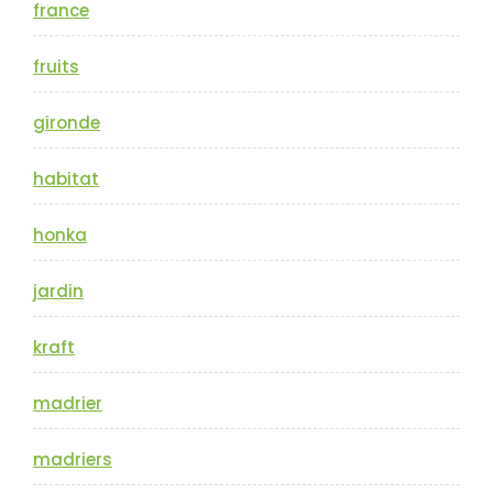
france
fruits
gironde
habitat
honka
jardin
kraft
madrier
madriers