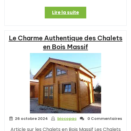
« Construisez
Lire la suite
Votre
Rêve
:
Le Charme Authentique des Chalets
Optez
pour
en Bois Massif
une
Maison
en
Bois
Massif
en
Kit »
26 octobre 2024
biocopac
0 Commentaires
Article sur les Chalets en Bois Massif Les Chalets