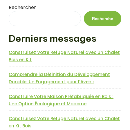
en
Rechercher
Bois
Madrier
Recherche
:
Élégance
Derniers messages
et
Durabilité
au
Construisez Votre Refuge Naturel avec un Chalet
Rendez-
Bois en Kit
vous »
Comprendre la Définition du Développement
Durable: Un Engagement pour l’Avenir
Construire Votre Maison Préfabriquée en Bois :
Une Option Écologique et Moderne
Construisez Votre Refuge Naturel avec un Chalet
en Kit Bois