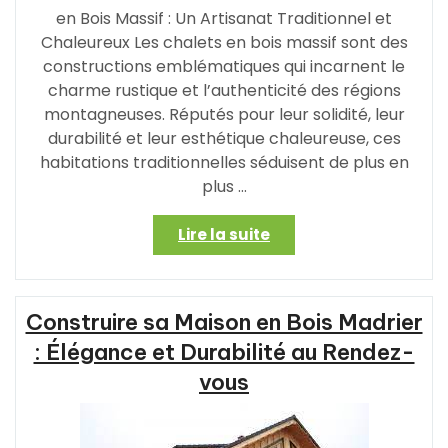
en Bois Massif : Un Artisanat Traditionnel et
Chaleureux Les chalets en bois massif sont des
constructions emblématiques qui incarnent le
charme rustique et l’authenticité des régions
montagneuses. Réputés pour leur solidité, leur
durabilité et leur esthétique chaleureuse, ces
habitations traditionnelles séduisent de plus en
plus …
« Le
Lire la suite
Charme
Authentique
des
Construire sa Maison en Bois Madrier
Chalets
en
: Élégance et Durabilité au Rendez-
Bois
vous
Massif »