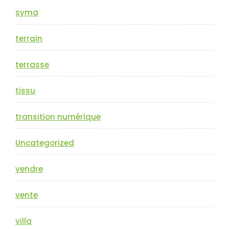
syma
terrain
terrasse
tissu
transition numérique
Uncategorized
vendre
vente
villa