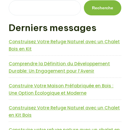
Construire
Sa
Recherche
Maison
en
Derniers messages
Bois
:
Durabilité
Construisez Votre Refuge Naturel avec un Chalet
et
Bois en Kit
Écologie »
Comprendre la Définition du Développement
Durable: Un Engagement pour l’Avenir
Construire Votre Maison Préfabriquée en Bois :
Une Option Écologique et Moderne
Construisez Votre Refuge Naturel avec un Chalet
en Kit Bois
Construire votre refuge nature avec un chalet en