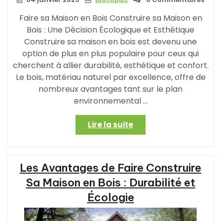
Faire sa Maison en Bois Construire sa Maison en
Bois : Une Décision Écologique et Esthétique
Construire sa maison en bois est devenu une
option de plus en plus populaire pour ceux qui
cherchent à allier durabilité, esthétique et confort.
Le bois, matériau naturel par excellence, offre de
nombreux avantages tant sur le plan
environnemental …
« Construire
Lire la suite
sa
Maison
en
Les Avantages de Faire Construire
Bois
:
Sa Maison en Bois : Durabilité et
Une
Écologie
Décision
Écologique