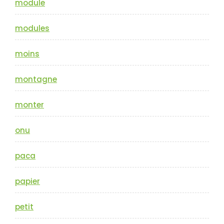
module
modules
moins
montagne
monter
onu
paca
papier
petit