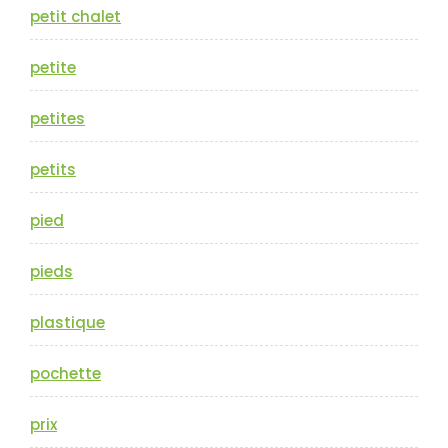
petit chalet
petite
petites
petits
pied
pieds
plastique
pochette
prix