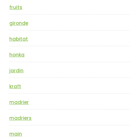
fruits
gironde
habitat
honka
jardin
kraft
madrier
madriers
main