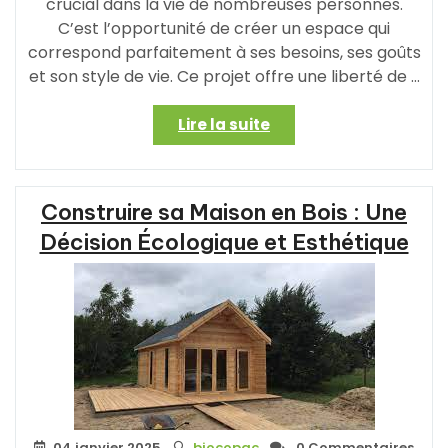
crucial dans la vie de nombreuses personnes.
C’est l’opportunité de créer un espace qui
correspond parfaitement à ses besoins, ses goûts
et son style de vie. Ce projet offre une liberté de …
« Les
Lire la suite
Étapes
Clés
pour
Construire sa Maison en Bois : Une
Faire
Construire
Décision Écologique et Esthétique
Sa
Maison
:
Un
Projet
Passionnant
et
Personnalisé »
04 janvier 2025
biocopac
0 Commentaires