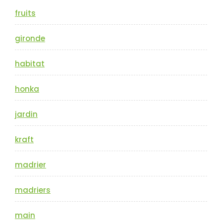
fruits
gironde
habitat
honka
jardin
kraft
madrier
madriers
main