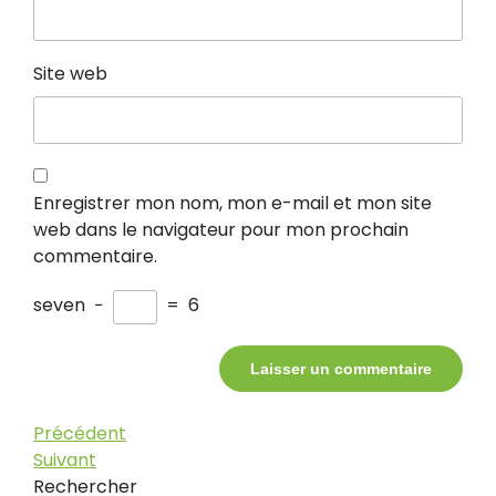
Site web
Enregistrer mon nom, mon e-mail et mon site
web dans le navigateur pour mon prochain
commentaire.
seven
−
=
6
Navigation
Article
Précédent
précédent
Article
Suivant
de
suivant
Rechercher