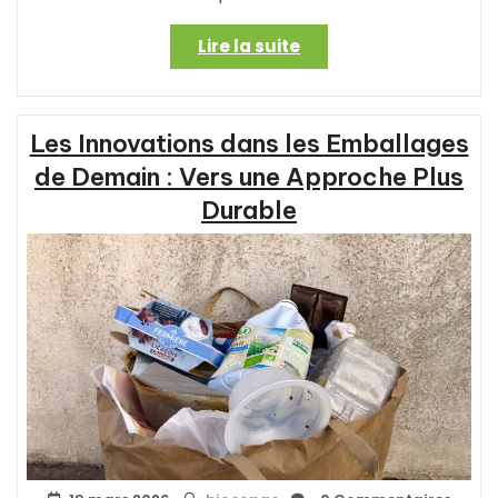
« Emballages
Lire la suite
durables
pour
un
Les Innovations dans les Emballages
avenir
écologique »
de Demain : Vers une Approche Plus
Durable