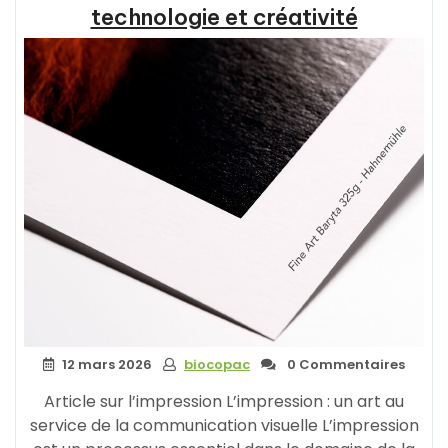
entre
technologie et créativité
tradition
et
modernité »
12 mars 2026
biocopac
0 Commentaires
Article sur l’impression L’impression : un art au
service de la communication visuelle L’impression