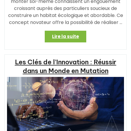
monter soi-même connaissent un engouement
croissant auprès des particuliers soucieux de
construire un habitat écologique et abordable. Ce
concept novateur offre la possibilité de réaliser …
« Construisez
Lire la suite
votre
propre
maison
Les Clés de l’Innovation : Réussir
en
bois
dans un Monde en Mutation
en
kit
à
monter
vous-
même
:
une
solution