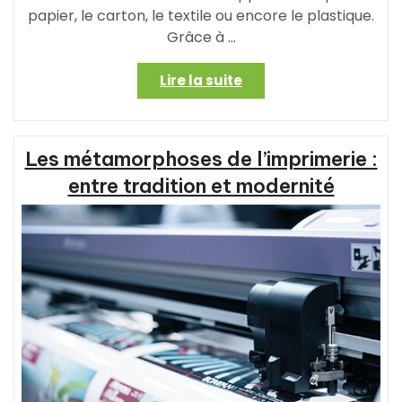
papier, le carton, le textile ou encore le plastique.
Grâce à …
« Les
Lire la suite
Métamorphoses
de
l’Imprimeur
Les métamorphoses de l’imprimerie :
:
Entre
entre tradition et modernité
Tradition
et
Innovation »