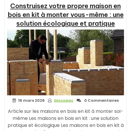
Construisez votre propre maison en
un
Avenir
bois en kit à monter vous-même : une
Durable
solution écologique et pratique
et
Responsable »
16 mars 2026
biocopac
0 Commentaires
Article sur les maisons en bois en kit à monter soi-
même Les maisons en bois en kit : une solution
pratique et écologique Les maisons en bois en kit à