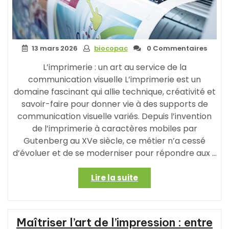
13 mars 2026
biocopac
0 Commentaires
L’imprimerie : un art au service de la
communication visuelle L’imprimerie est un
domaine fascinant qui allie technique, créativité et
savoir-faire pour donner vie à des supports de
communication visuelle variés. Depuis l’invention
de l’imprimerie à caractères mobiles par
Gutenberg au XVe siècle, ce métier n’a cessé
d’évoluer et de se moderniser pour répondre aux …
« Les
Lire la suite
métamorphoses
de
l’imprimerie
Maîtriser l’art de l’impression : entre
: