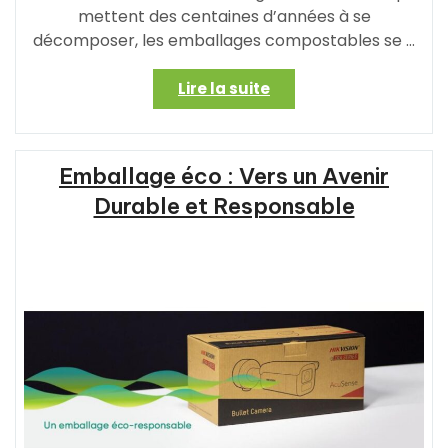
mettent des centaines d’années à se
décomposer, les emballages compostables se …
« Emballages
Lire la suite
compostables
:
une
Emballage éco : Vers un Avenir
solution
écologique
Durable et Responsable
pour
un
avenir
durable »