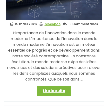
écologique
et
pratique »
15 mars 2026
biocopac
0 Commentaires
L’importance de l’innovation dans le monde
moderne L’importance de l’innovation dans le
monde moderne L’innovation est un moteur
essentiel de progrès et de développement dans
notre société contemporaine. En constante
évolution, le monde moderne exige des idées
novatrices et des solutions créatives pour relever
les défis complexes auxquels nous sommes
confrontés. Que ce soit dans …
« Les
Lire la suite
Clés
de
l’Innovation