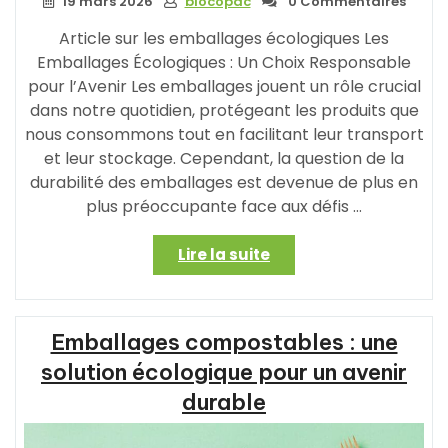
19 mars 2026
biocopac
0 Commentaires
Article sur les emballages écologiques Les
Emballages Écologiques : Un Choix Responsable
pour l’Avenir Les emballages jouent un rôle crucial
dans notre quotidien, protégeant les produits que
nous consommons tout en facilitant leur transport
et leur stockage. Cependant, la question de la
durabilité des emballages est devenue de plus en
plus préoccupante face aux défis …
« Les
Lire la suite
Innovations
dans
les
Emballages compostables : une
Emballages
de
solution écologique pour un avenir
Demain
durable
:
Vers