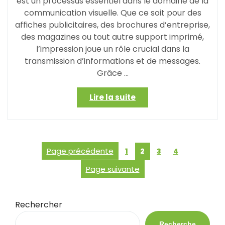
est un processus essentiel dans le domaine de la
communication visuelle. Que ce soit pour des
affiches publicitaires, des brochures d’entreprise,
des magazines ou tout autre support imprimé,
l’impression joue un rôle crucial dans la
transmission d’informations et de messages.
Grâce …
« Maîtriser
Lire la suite
l’art
de
l’impression
:
Posts
Page
Page
Page
Page précédente
Page
1
2
3
4
entre
pagination
technologie
Page suivante
et
créativité »
Rechercher
Recherche