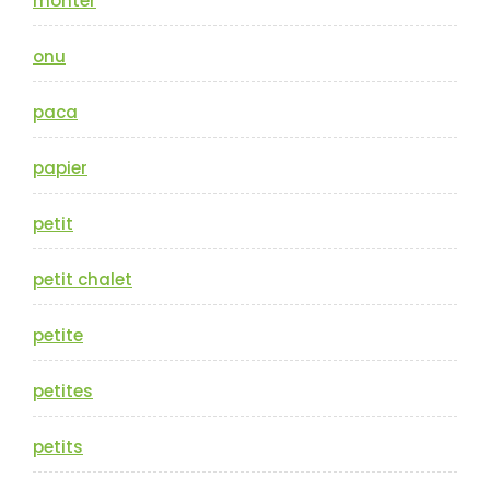
monter
onu
paca
papier
petit
petit chalet
petite
petites
petits