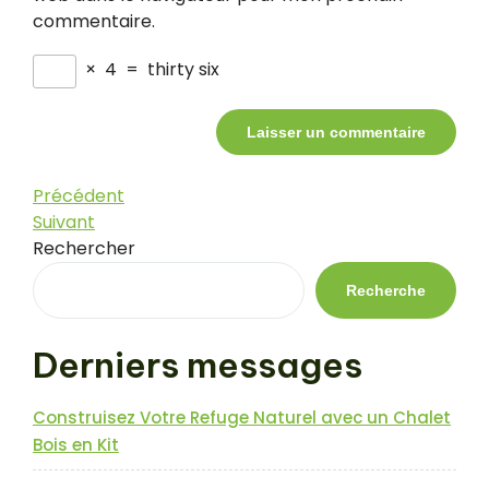
commentaire.
×
4
=
thirty six
Navigation
Article
Précédent
précédent
Article
Suivant
de
suivant
Rechercher
l’article
Recherche
Derniers messages
Construisez Votre Refuge Naturel avec un Chalet
Bois en Kit