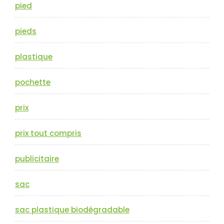
pied
pieds
plastique
pochette
prix
prix tout compris
publicitaire
sac
sac plastique biodégradable