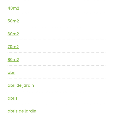
40m2
50m2
60m2
70m2
80m2
abri
abri de jardin
abris
abris de jardin