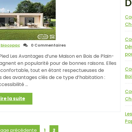
D
Co
Cha
Co
biocopac
0 Commentaires
Dé
pou
n-Pied Les Avantages d’une Maison en Bois de Plain-
agnent en popularité pour de bonnes raisons. Elles
Co
 confortable, tout en étant respectueuses de
Boi
 des avantages clés de ce type d’habitation :
cessibilité …
Co
« Construire
Lire la suite
Cha
Votre
Maison
Le
en
Pa
Bois
osts
Page
Page précédente
Page
1
2
de