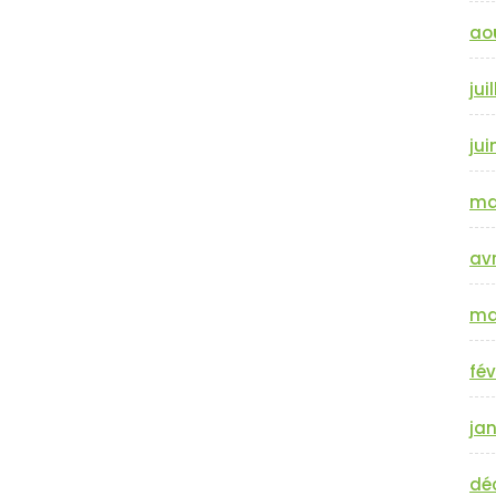
ao
jui
jui
ma
avr
ma
fév
jan
dé