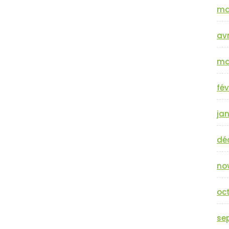
ma
avr
ma
fév
jan
dé
no
oc
se