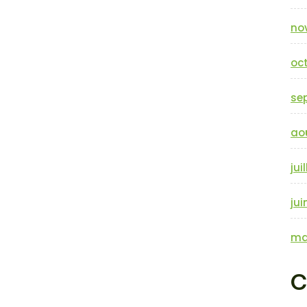
no
oc
se
ao
jui
jui
ma
C