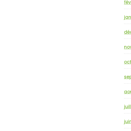
fév
jan
dé
no
oc
se
ao
jui
jui