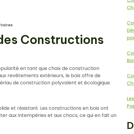
Co
Cha
Co
aires
Dé
des Constructions
pou
Co
Boi
pularité en tant que choix de construction
ux revêtements extérieurs, le bois offre de
Co
riau de construction polyvalent et écologique.
Cha
Le
Pa
lide et résistant. Les constructions en bois ont
ter aux intempéries et aux chocs, ce qui en fait un
D