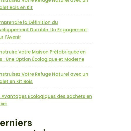
nstruisez Votre Refuge Naturel avec un
let Bois en Kit
mprendre la Définition du
veloppement Durable: Un Engagement
r l’Avenir
nstruire Votre Maison Préfabriquée en
s : Une Option Écologique et Moderne
nstruisez Votre Refuge Naturel avec un
let en Kit Bois
s Avantages Écologiques des Sachets en
pier
erniers