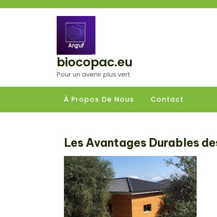
Aller
au
contenu
biocopac.eu
Pour un avenir plus vert
À Propos De Nous
Contact
Les Avantages Durables des