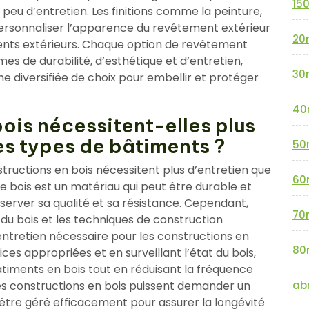
15
 peu d’entretien. Les finitions comme la peinture,
personnaliser l’apparence du revêtement extérieur
20
ments extérieurs. Chaque option de revêtement
s de durabilité, d’esthétique et d’entretien,
30
e diversifiée de choix pour embellir et protéger
40
ois nécessitent-elles plus
es types de bâtiments ?
50
structions en bois nécessitent plus d’entretien que
60
le bois est un matériau qui peut être durable et
server sa qualité et sa résistance. Cependant,
70
du bois et les techniques de construction
’entretien nécessaire pour les constructions en
80
ices appropriées et en surveillant l’état du bois,
âtiments en bois tout en réduisant la fréquence
 les constructions en bois puissent demander un
abr
t être géré efficacement pour assurer la longévité