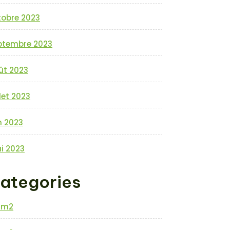
tobre 2023
ptembre 2023
ût 2023
llet 2023
n 2023
i 2023
ategories
0m2