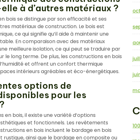
elle à d’autres matériaux ?
oc
n bois se distingue par son efficacité et ses
es matériaux de construction. Le bois est
se
que, ce qui signifie qu’il aide à maintenir une
rtable. En comparaison avec des matériaux
ao
une meilleure isolation, ce qui peut se traduire par
r le long terme. De plus, les constructions en bois
jui
l’humidité et offrent un confort thermique
espaces intérieurs agréables et éco-énergétiques.
jui
rentes options de
ma
disponibles pour les
?
C
ns en bois, il existe une variété d’options
sthétiques et fonctionnels. Les revêtements
10
nstructions en bois incluent le bardage en bois
et rustique, ainsi que le bardage en composite ou