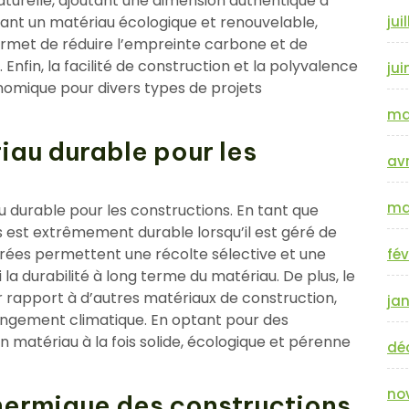
turelle, ajoutant une dimension authentique à
étant un matériau écologique et renouvelable,
jui
ermet de réduire l’empreinte carbone et de
 Enfin, la facilité de construction et la polyvalence
jui
onomique pour divers types de projets
ma
riau durable pour les
avr
ma
u durable pour les constructions. En tant que
s est extrêmement durable lorsqu’il est géré de
érées permettent une récolte sélective et une
fév
 la durabilité à long terme du matériau. De plus, le
 rapport à d’autres matériaux de construction,
jan
hangement climatique. En optant pour des
’un matériau à la fois solide, écologique et pérenne
dé
no
hermique des constructions