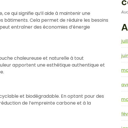
c
Auc
 ce qui signifie qu’il aide à maintenir une
es bâtiments. Cela permet de réduire les besoins
A
i peut entraîner des économies d’énergie
jui
jui
touche chaleureuse et naturelle à tout
ouleur apportent une esthétique authentique et
ma
e.
avr
ecyclable et biodégradable. En optant pour des
ma
 réduction de l’empreinte carbone et à la
fév