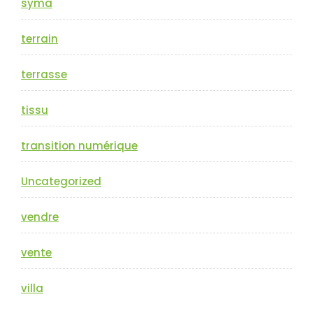
syma
terrain
terrasse
tissu
transition numérique
Uncategorized
vendre
vente
villa