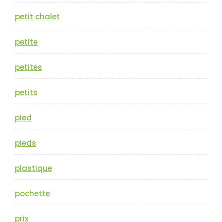
petit chalet
petite
petites
petits
pied
pieds
plastique
pochette
prix