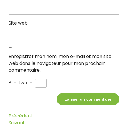
Site web
Enregistrer mon nom, mon e-mail et mon site
web dans le navigateur pour mon prochain
commentaire.
8
−
two
=
Navigation
Article
Précédent
précédent
Article
Suivant
de