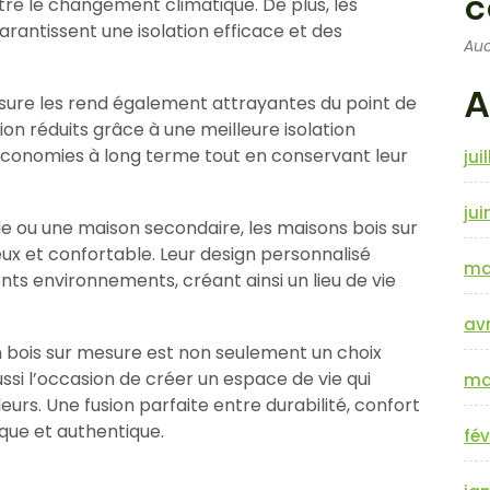
c
ntre le changement climatique. De plus, les
antissent une isolation efficace et des
Auc
A
esure les rend également attrayantes du point de
ion réduits grâce à une meilleure isolation
 économies à long terme tout en conservant leur
jui
jui
le ou une maison secondaire, les maisons bois sur
ux et confortable. Leur design personnalisé
ma
ts environnements, créant ainsi un lieu de vie
avr
n bois sur mesure est non seulement un choix
si l’occasion de créer un espace de vie qui
ma
eurs. Une fusion parfaite entre durabilité, confort
que et authentique.
fév