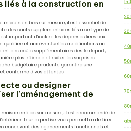
liés à la construction en
15
20
 maison en bois sur mesure, il est essentiel de
mpte des coûts supplémentaires liés à ce type de
30
l est important d’inclure les dépenses liées aux
 qualifiée et aux éventuelles modifications ou
40
pant ces coûts supplémentaires dès le départ,
nière plus efficace et éviter les surprises
50
roche budgétaire prudente garantira une
 et conforme à vos attentes.
60
tecte ou designer
70
miser l’aménagement de
80
 maison en bois sur mesure, il est recommandé de
’intérieur. Leur expertise vous permettra de tirer
abr
e, en concevant des agencements fonctionnels et