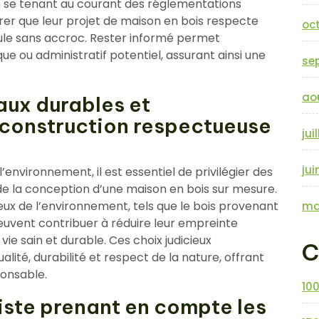
n se tenant au courant des réglementations
urer que leur projet de maison en bois respecte
oc
oule sans accroc. Rester informé permet
ue ou administratif potentiel, assurant ainsi une
se
ao
aux durables et
 construction respectueuse
jui
jui
environnement, il est essentiel de privilégier des
de la conception d’une maison en bois sur mesure.
ux de l’environnement, tels que le bois provenant
ma
peuvent contribuer à réduire leur empreinte
ie sain et durable. Ces choix judicieux
C
alité, durabilité et respect de la nature, offrant
ponsable.
10
liste prenant en compte les