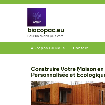
Aller
au
contenu
biocopac.eu
Pour un avenir plus vert
À Propos De Nous
Contact
Construire Votre Maison en 
Personnalisée et Écologiqu