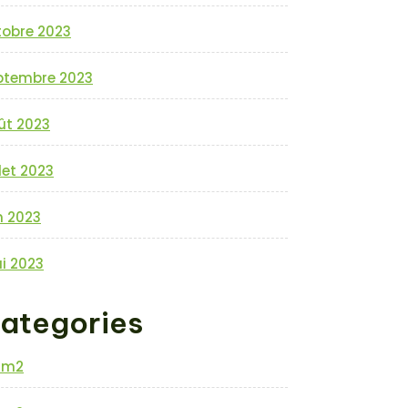
tobre 2023
ptembre 2023
ût 2023
llet 2023
n 2023
i 2023
ategories
0m2