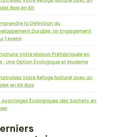
nstruisez Votre Refuge Naturel avec un
let Bois en Kit
mprendre la Définition du
veloppement Durable: Un Engagement
r l’Avenir
nstruire Votre Maison Préfabriquée en
s : Une Option Écologique et Moderne
nstruisez Votre Refuge Naturel avec un
let en Kit Bois
s Avantages Écologiques des Sachets en
pier
erniers