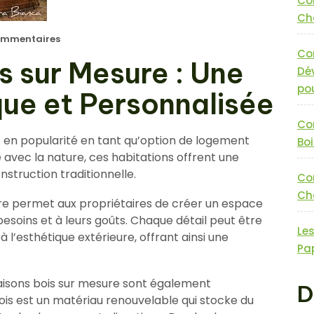
Co
Cha
mmentaires
Co
s sur Mesure : Une
Dé
pou
ue et Personnalisée
Co
 en popularité en tant qu’option de logement
Boi
 avec la nature, ces habitations offrent une
nstruction traditionnelle.
Co
Cha
re permet aux propriétaires de créer un espace
esoins et à leurs goûts. Chaque détail peut être
Le
 l’esthétique extérieure, offrant ainsi une
Pa
maisons bois sur mesure sont également
D
is est un matériau renouvelable qui stocke du