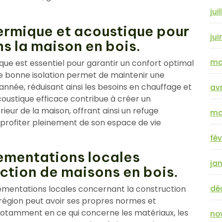
jui
hermique et acoustique pour
jui
ns la maison en bois.
ma
ique est essentiel pour garantir un confort optimal
e bonne isolation permet de maintenir une
nnée, réduisant ainsi les besoins en chauffage et
avr
acoustique efficace contribue à créer un
ieur de la maison, offrant ainsi un refuge
ma
 profiter pleinement de son espace de vie
fév
lementations locales
jan
ction de maisons en bois.
églementations locales concernant la construction
dé
région peut avoir ses propres normes et
notamment en ce qui concerne les matériaux, les
no