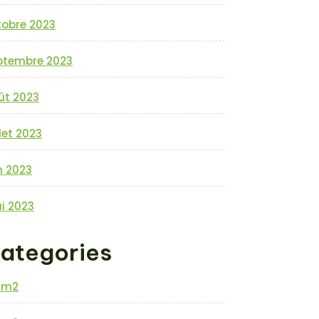
tobre 2023
ptembre 2023
ût 2023
llet 2023
n 2023
i 2023
ategories
0m2