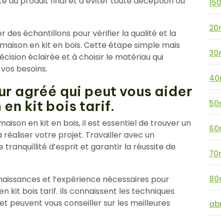
 du produit final et d’éviter toute déception ou
15
.
20
des échantillons pour vérifier la qualité et la
e maison en kit en bois. Cette étape simple mais
30
ision éclairée et à choisir le matériau qui
 vos besoins.
40
ur agréé qui peut vous aider
n kit bois tarif.
50
ison en kit en bois, il est essentiel de trouver un
60
réaliser votre projet. Travailler avec un
 tranquillité d’esprit et garantir la réussite de
70
aissances et l’expérience nécessaires pour
80
it bois tarif. Ils connaissent les techniques
et peuvent vous conseiller sur les meilleures
abr