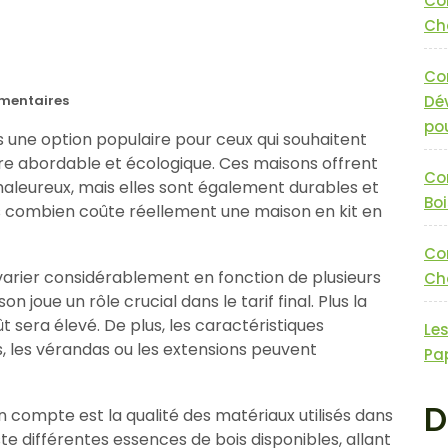
Co
Cha
Co
entaires
Dé
pou
s une option populaire pour ceux qui souhaitent
re abordable et écologique. Ces maisons offrent
Co
aleureux, mais elles sont également durables et
Boi
 combien coûte réellement une maison en kit en
Co
 varier considérablement en fonction de plusieurs
Cha
on joue un rôle crucial dans le tarif final. Plus la
t sera élevé. De plus, les caractéristiques
Le
s, les vérandas ou les extensions peuvent
Pa
D
 compte est la qualité des matériaux utilisés dans
iste différentes essences de bois disponibles, allant