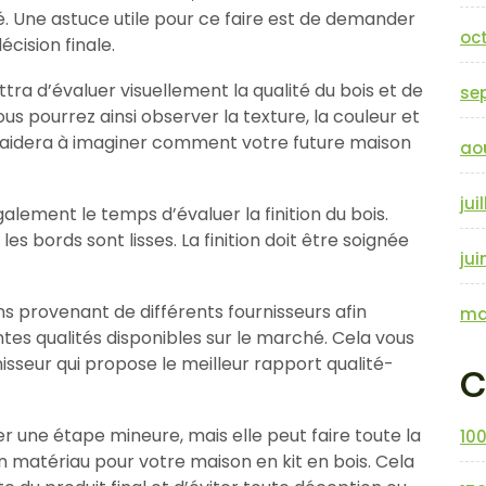
ilisé. Une astuce utile pour ce faire est de demander
oc
cision finale.
a d’évaluer visuellement la qualité du bois et de
se
ous pourrez ainsi observer la texture, la couleur et
s aidera à imaginer comment votre future maison
ao
jui
alement le temps d’évaluer la finition du bois.
es bords sont lisses. La finition doit être soignée
jui
s provenant de différents fournisseurs afin
ma
ntes qualités disponibles sur le marché. Cela vous
sseur qui propose le meilleur rapport qualité-
C
une étape mineure, mais elle peut faire toute la
10
bon matériau pour votre maison en kit en bois. Cela