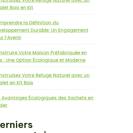
nstruisez Votre Refuge Naturel avec un
let Bois en Kit
mprendre la Définition du
veloppement Durable: Un Engagement
r l’Avenir
nstruire Votre Maison Préfabriquée en
s : Une Option Écologique et Moderne
nstruisez Votre Refuge Naturel avec un
let en Kit Bois
s Avantages Écologiques des Sachets en
pier
erniers