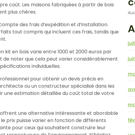
c
re coût. Les maisons fabriquées à partir de bois
nt plus chères.
Auc
compte des frais d’expédition et d’installation.
A
aits tout compris qui incluent ces frais, tandis que
nt.
jui
n kit en bois varie entre 1000 et 2000 euros par
nt de noter que cela peut varier considérablement
jui
écifications individuelles.
ma
rofessionnel pour obtenir un devis précis en
architecte ou un constructeur spécialisé dans les
avr
ir une estimation détaillée du coût total de votre
ma
s offrent une alternative intéressante et abordable
 le prix puisse varier en fonction de différents
fév
yante pour ceux qui souhaitent construire leur
t respectueuse de l’environnement. N’hésitez