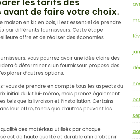
rer les tarifs des
avr
 avant de faire votre choix.
ma
 maison en kit en bois, il est essentiel de prendre
s par différents fournisseurs. Cette étape
fév
eilleure offre et de réaliser des économies
jan
urnisseurs, vous pourrez avoir une idée claire des
aidera à déterminer si un fournisseur propose des
dé
d’explorer d’autres options.
no
rez-vous de prendre en compte tous les aspects du
rix initial du kit lui-même, mais prenez également
oc
 tels que la livraison et l’installation. Certains
ans leur offre, tandis que d’autres peuvent les
se
 qualité des matériaux utilisés par chaque
ao
isé est de haute qualité et durable afin d’obtenir