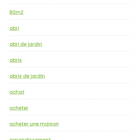
80m2
abri
abri de jardin
abris
abris de jardin
achat
acheter
acheter une maison
agrandissement