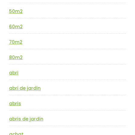
50m2
60m2
70m2
80m2
abri
abri de jardin
abris
abris de jardin
achat