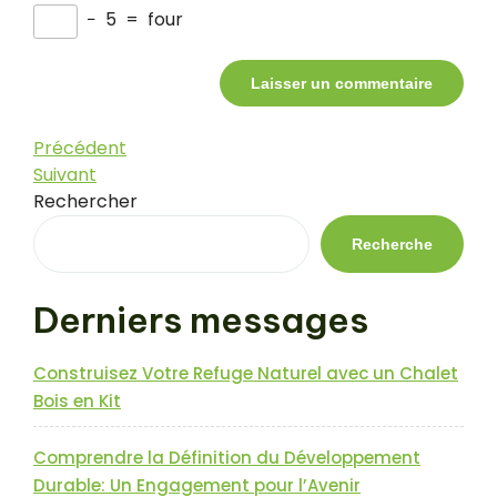
−
5
=
four
Navigation
Article
Précédent
précédent
Article
Suivant
de
suivant
Rechercher
l’article
Recherche
Derniers messages
Construisez Votre Refuge Naturel avec un Chalet
Bois en Kit
Comprendre la Définition du Développement
Durable: Un Engagement pour l’Avenir