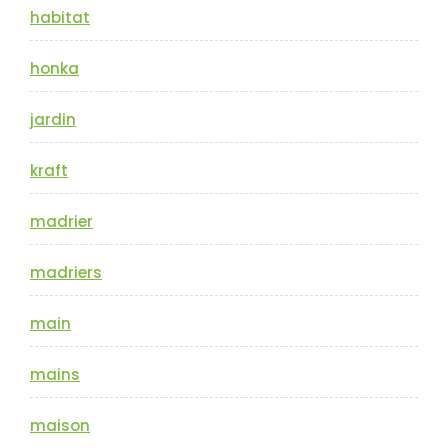
habitat
honka
jardin
kraft
madrier
madriers
main
mains
maison