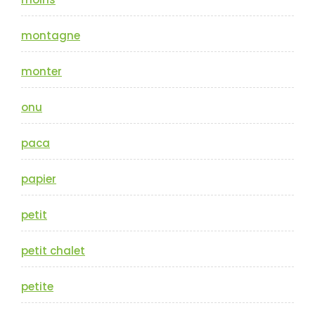
montagne
monter
onu
paca
papier
petit
petit chalet
petite