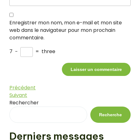
Enregistrer mon nom, mon e-mail et mon site
web dans le navigateur pour mon prochain
commentaire.
7
−
=
three
Navigation
Article
Précédent
précédent
Article
Suivant
de
suivant
Rechercher
l’article
Recherche
Derniers messages