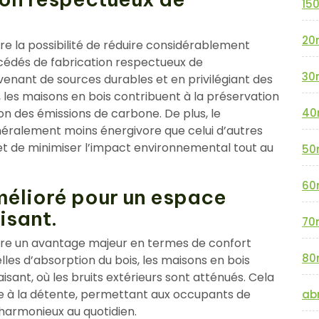
15
20
re la possibilité de réduire considérablement
cédés de fabrication respectueux de
30
ovenant de sources durables et en privilégiant des
 les maisons en bois contribuent à la préservation
ion des émissions de carbone. De plus, le
40
néralement moins énergivore que celui d’autres
et de minimiser l’impact environnemental tout au
50
60
mélioré pour un espace
isant.
70
ffre un avantage majeur en termes de confort
80
les d’absorption du bois, les maisons en bois
sant, où les bruits extérieurs sont atténués. Cela
e à la détente, permettant aux occupants de
abr
 harmonieux au quotidien.