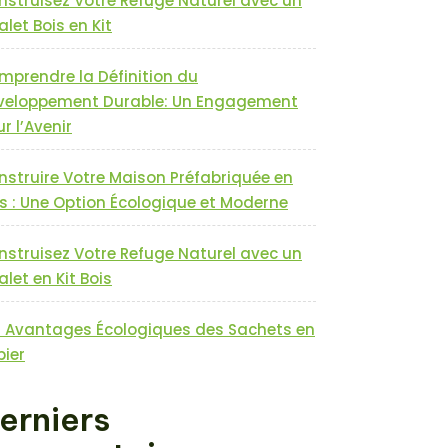
nstruisez Votre Refuge Naturel avec un
let Bois en Kit
mprendre la Définition du
veloppement Durable: Un Engagement
r l’Avenir
nstruire Votre Maison Préfabriquée en
s : Une Option Écologique et Moderne
nstruisez Votre Refuge Naturel avec un
let en Kit Bois
s Avantages Écologiques des Sachets en
pier
erniers