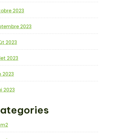
tobre 2023
ptembre 2023
ût 2023
llet 2023
n 2023
i 2023
ategories
0m2