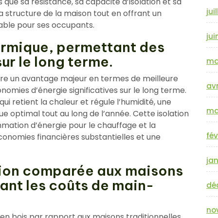
s que sa résistance, sa capacité d’isolation et sa
jui
la structure de la maison tout en offrant un
able pour ses occupants.
jui
hermique, permettant des
ur le long terme.
ma
ffre un avantage majeur en termes de meilleure
avr
omies d’énergie significatives sur le long terme.
ui retient la chaleur et régule l’humidité, une
ma
e optimal tout au long de l’année. Cette isolation
mation d’énergie pour le chauffage et la
fév
économies financières substantielles et une
jan
tion comparée aux maisons
sant les coûts de main-
dé
no
 en bois par rapport aux maisons traditionnelles