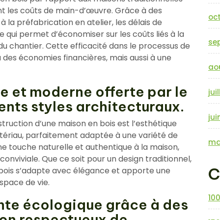
ant les coûts de main-d’œuvre. Grâce à des
oc
 la préfabrication en atelier, les délais de
e qui permet d’économiser sur les coûts liés à la
se
u chantier. Cette efficacité dans le processus de
 des économies financières, mais aussi à une
ao
e et moderne offerte par le
jui
ents styles architecturaux.
jui
truction d’une maison en bois est l’esthétique
ériau, parfaitement adaptée à une variété de
ma
ne touche naturelle et authentique à la maison,
nviviale. Que ce soit pour un design traditionnel,
C
bois s’adapte avec élégance et apporte une
space de vie.
10
nte écologique grâce à des
ion respectueux de