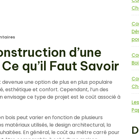
Co
Cha
Co
Dé
taires
pou
onstruction d’une
Co
 Ce qu’il Faut Savoir
Boi
Co
t devenue une option de plus en plus populaire
Cha
té, esthétique et confort. Cependant, l’un des
n envisage ce type de projet est le coût associé à
Le
Pa
n bois peut varier en fonction de plusieurs
es matériaux utilisés, le design architectural, la
D
 souhaitées. En général, le coût au mètre carré pour