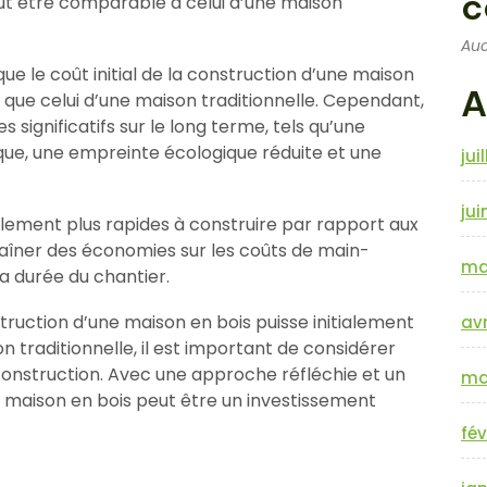
c
ut être comparable à celui d’une maison
Auc
e le coût initial de la construction d’une maison
A
 que celui d’une maison traditionnelle. Cependant,
 significatifs sur le long terme, tels qu’une
ique, une empreinte écologique réduite et une
jui
jui
alement plus rapides à construire par rapport aux
traîner des économies sur les coûts de main-
ma
la durée du chantier.
struction d’une maison en bois puisse initialement
avr
n traditionnelle, il est important de considérer
construction. Avec une approche réfléchie et un
ma
e maison en bois peut être un investissement
fév