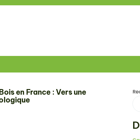
ois en France : Vers une
Re
ologique
D