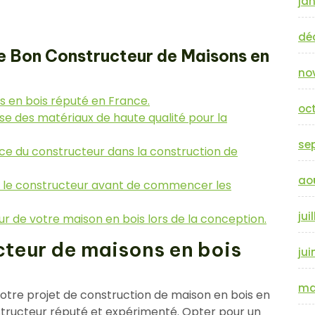
jan
dé
le Bon Constructeur de Maisons en
no
s en bois réputé en France.
oc
ise des matériaux de haute qualité pour la
se
ience du constructeur dans la construction de
ao
ec le constructeur avant de commencer les
jui
utur de votre maison en bois lors de la conception.
cteur de maisons en bois
jui
ma
de votre projet de construction de maison en bois en
onstructeur réputé et expérimenté. Opter pour un