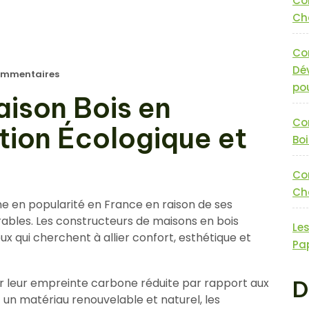
Co
Cha
Co
Dé
mmentaires
pou
ison Bois en
Co
tion Écologique et
Boi
Co
Cha
e en popularité en France en raison de ses
bles. Les constructeurs de maisons en bois
Le
ux qui cherchent à allier confort, esthétique et
Pa
r leur empreinte carbone réduite par rapport aux
D
nt un matériau renouvelable et naturel, les