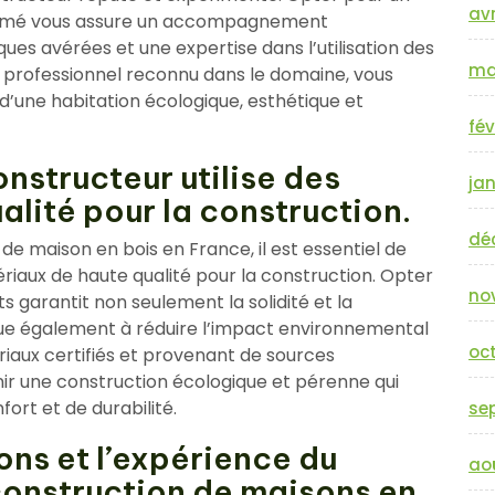
avr
ommé vous assure un accompagnement
es avérées et une expertise dans l’utilisation des
ma
 professionnel reconnu dans le domaine, vous
 d’une habitation écologique, esthétique et
fév
nstructeur utilise des
jan
lité pour la construction.
dé
de maison en bois en France, il est essentiel de
ériaux de haute qualité pour la construction. Opter
no
s garantit non seulement la solidité et la
bue également à réduire l’impact environnemental
oc
ériaux certifiés et provenant de sources
ir une construction écologique et pérenne qui
ort et de durabilité.
se
ions et l’expérience du
ao
construction de maisons en