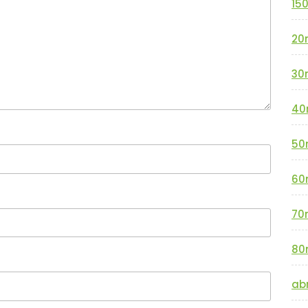
15
20
30
40
50
60
70
80
abr