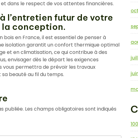
et dans le respect de vos attentes financières.
oc
à l’entretien futur de votre
 la conception.
se
 bois en France, il est essentiel de penser à
ao
onne isolation garantit un confort thermique optimal
ge et en climatisation, ce qui contribue à des
jui
lus, envisager dès le départ les exigences
is vous permettra de prévoir les travaux
jui
 sa beauté au fil du temps.
ma
re
C
s publiée.
Les champs obligatoires sont indiqués
10