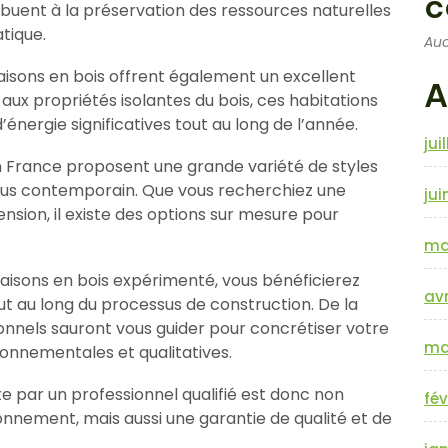
c
buent à la préservation des ressources naturelles
tique.
Auc
maisons en bois offrent également un excellent
A
ux propriétés isolantes du bois, ces habitations
nergie significatives tout au long de l’année.
jui
n France proposent une grande variété de styles
 plus contemporain. Que vous recherchiez une
jui
ension, il existe des options sur mesure pour
ma
aisons en bois expérimenté, vous bénéficierez
avr
 au long du processus de construction. De la
ionnels sauront vous guider pour concrétiser votre
ma
onnementales et qualitatives.
e par un professionnel qualifié est donc non
fév
onnement, mais aussi une garantie de qualité et de