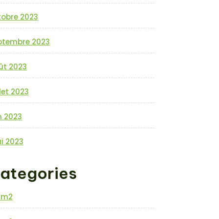
tobre 2023
ptembre 2023
ût 2023
llet 2023
n 2023
i 2023
ategories
0m2