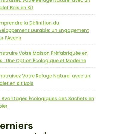
nstruisez Votre Refuge Naturel avec un
let Bois en Kit
mprendre la Définition du
veloppement Durable: Un Engagement
r l’Avenir
nstruire Votre Maison Préfabriquée en
s : Une Option Écologique et Moderne
nstruisez Votre Refuge Naturel avec un
let en Kit Bois
s Avantages Écologiques des Sachets en
pier
erniers