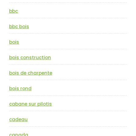
bbc
bbc bois
bois
bois construction
bois de charpente
bois rond
cabane sur pilotis
cadeau
canada