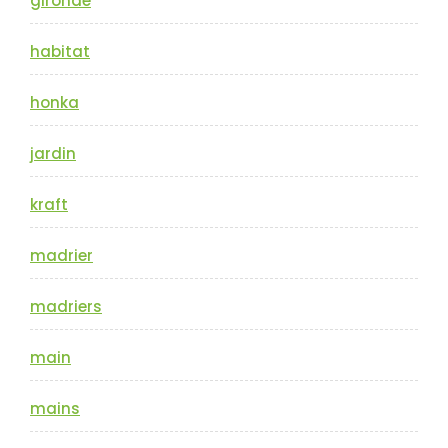
gironde
habitat
honka
jardin
kraft
madrier
madriers
main
mains