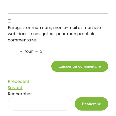
Enregistrer mon nom, mon e-mail et mon site
web dans le navigateur pour mon prochain
commentaire.
−
four
=
3
Navigation
Article
Précédent
précédent
Article
Suivant
de
suivant
Rechercher
l’article
Recherche