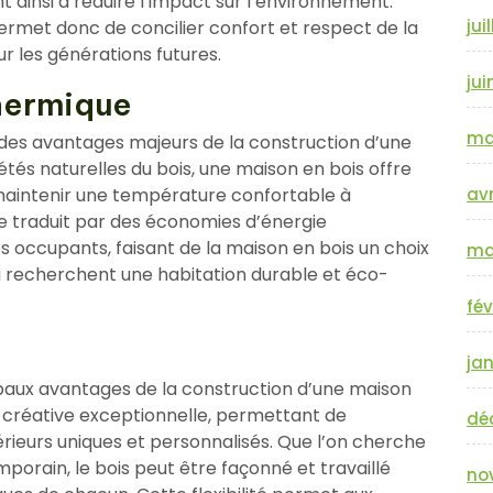
t ainsi à réduire l’impact sur l’environnement.
jui
rmet donc de concilier confort et respect de la
ur les générations futures.
jui
thermique
ma
n des avantages majeurs de la construction d’une
tés naturelles du bois, une maison en bois offre
 maintenir une température confortable à
avr
 se traduit par des économies d’énergie
es occupants, faisant de la maison en bois un choix
ma
 recherchent une habitation durable et éco-
fév
jan
ncipaux avantages de la construction d’une maison
rté créative exceptionnelle, permettant de
dé
rieurs uniques et personnalisés. Que l’on cherche
porain, le bois peut être façonné et travaillé
no