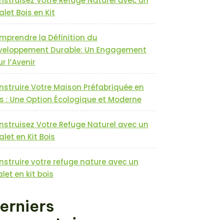
nstruisez Votre Refuge Naturel avec un
let Bois en Kit
mprendre la Définition du
veloppement Durable: Un Engagement
r l’Avenir
nstruire Votre Maison Préfabriquée en
s : Une Option Écologique et Moderne
nstruisez Votre Refuge Naturel avec un
let en Kit Bois
nstruire votre refuge nature avec un
let en kit bois
erniers