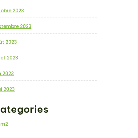
tobre 2023
ptembre 2023
ût 2023
llet 2023
n 2023
i 2023
ategories
0m2