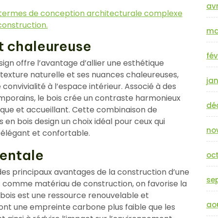
avr
en termes de conception architecturale complexe
construction.
ma
t chaleureuse
fév
ign offre l’avantage d’allier une esthétique
 texture naturelle et ses nuances chaleureuses,
jan
onvivialité à l’espace intérieur. Associé à des
mporains, le bois crée un contraste harmonieux
dé
ique et accueillant. Cette combinaison de
 en bois design un choix idéal pour ceux qui
no
élégant et confortable.
entale
oc
 des principaux avantages de la construction d’une
se
ois comme matériau de construction, on favorise la
 bois est une ressource renouvelable et
ao
 ont une empreinte carbone plus faible que les