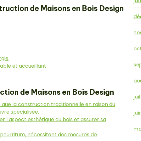
jan
truction de Maisons en Bois Design
dé
no
oc
rgie
se
ble et accueillant
ao
ction de Maisons en Bois Design
jui
é que la construction traditionnelle en raison du
vre spécialisée.
jui
er l’aspect esthétique du bois et assurer sa
ma
a pourriture, nécessitant des mesures de