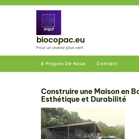
Aller
au
contenu
biocopac.eu
Pour un avenir plus vert
À Propos De Nous
Contact
Construire une Maison en Bo
Esthétique et Durabilité