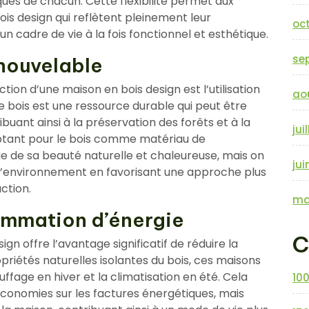
es de chacun. Cette flexibilité permet aux
is design qui reflètent pleinement leur
oc
 un cadre de vie à la fois fonctionnel et esthétique.
se
enouvelable
ion d’une maison en bois design est l’utilisation
ao
e bois est une ressource durable qui peut être
uant ainsi à la préservation des forêts et à la
jui
ptant pour le bois comme matériau de
e de sa beauté naturelle et chaleureuse, mais on
jui
 l’environnement en favorisant une approche plus
ction.
ma
ommation d’énergie
C
gn offre l’avantage significatif de réduire la
iétés naturelles isolantes du bois, ces maisons
ffage en hiver et la climatisation en été. Cela
10
conomies sur les factures énergétiques, mais