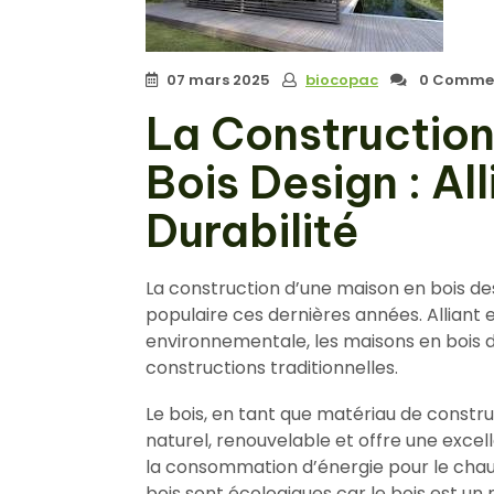
07 mars 2025
biocopac
0 Commen
La Construction
Bois Design : Al
Durabilité
La construction d’une maison en bois de
populaire ces dernières années. Alliant 
environnementale, les maisons en bois d
constructions traditionnelles.
Le bois, en tant que matériau de constr
naturel, renouvelable et offre une excel
la consommation d’énergie pour le chauff
bois sont écologiques car le bois est un