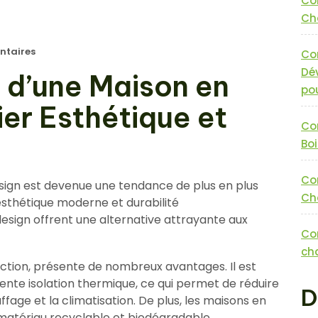
Co
Cha
taires
Co
Dé
 d’une Maison en
pou
lier Esthétique et
Co
Boi
Co
sign est devenue une tendance de plus en plus
Cha
esthétique moderne et durabilité
esign offrent une alternative attrayante aux
Co
cha
uction, présente de nombreux avantages. Il est
lente isolation thermique, ce qui permet de réduire
D
age et la climatisation. De plus, les maisons en
 matériau recyclable et biodégradable.