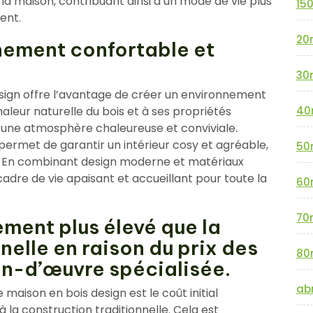
la maison, contribuant ainsi à un mode de vie plus
15
ent.
20
nement confortable et
30
esign offre l’avantage de créer un environnement
aleur naturelle du bois et à ses propriétés
40
t une atmosphère chaleureuse et conviviale.
n permet de garantir un intérieur cosy et agréable,
50
. En combinant design moderne et matériaux
cadre de vie apaisant et accueillant pour toute la
60
70
ement plus élevé que la
nelle en raison du prix des
80
in-d’œuvre spécialisée.
abr
maison en bois design est le coût initial
 la construction traditionnelle. Cela est