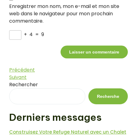
Enregistrer mon nom, mon e-mail et mon site
web dans le navigateur pour mon prochain
commentaire.
+
4
=
9
Navigation
Article
Précédent
précédent
Article
Suivant
de
suivant
Rechercher
l’article
Recherche
Derniers messages
Construisez Votre Refuge Naturel avec un Chalet