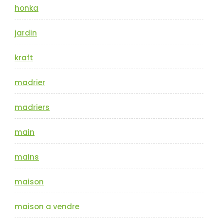
honka
jardin
kraft
madrier
madriers
main
mains
maison
maison a vendre