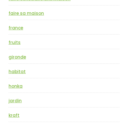
faire sa maison
france
fruits
gironde
habitat
honka
jardin
kraft