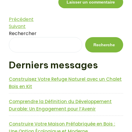
Navigation
Article
Précédent
précédent
Article
Suivant
de
suivant
Rechercher
l’article
Recherche
Derniers messages
Construisez Votre Refuge Naturel avec un Chalet
Bois en Kit
Comprendre la Définition du Développement
Durable: Un Engagement pour l’Avenir
Construire Votre Maison Préfabriquée en Bois :
Une Option Écologique et Moderne