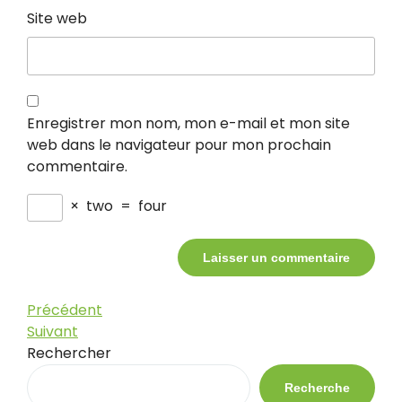
Site web
Enregistrer mon nom, mon e-mail et mon site
web dans le navigateur pour mon prochain
commentaire.
×
two
=
four
Navigation
Article
Précédent
précédent
Article
Suivant
de
suivant
Rechercher
l’article
Recherche