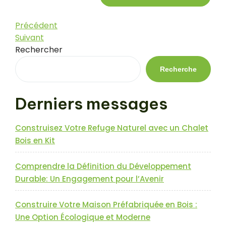
Navigation
Article
Précédent
précédent
Article
Suivant
de
suivant
Rechercher
l’article
Recherche
Derniers messages
Construisez Votre Refuge Naturel avec un Chalet
Bois en Kit
Comprendre la Définition du Développement
Durable: Un Engagement pour l’Avenir
Construire Votre Maison Préfabriquée en Bois :
Une Option Écologique et Moderne