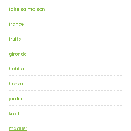
faire sa maison
france
fruits
gironde
habitat
honka
jardin
kraft
madrier