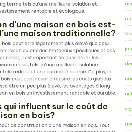
ng terme tels qu’une meilleure isolation et
avr
nvestissement rentable et écologique.
ma
on d’une maison en bois est-
 d’une maison traditionnelle?
fév
 bois peut être légèrement plus élevé que celui
jan
 en raison du prix des matériaux spécifiques et des
pendant, il est important de considérer les
dé
on en bois, tels qu’une meilleure isolation
le réduite et une durabilité accrue. De plus, la
bois peut contribuer à réduire les coûts globaux
no
puisse être un peu plus élevé, les avantages à long
son en bois un investissement rentable et durable.
oc
 qui influent sur le coût de
se
ison en bois?
ao
e coût de construction d’une maison en bois. Tout