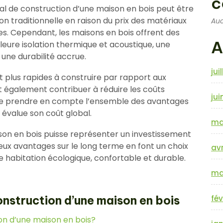
c
tial de construction d’une maison en bois peut être
n traditionnelle en raison du prix des matériaux
Auc
es. Cependant, les maisons en bois offrent des
A
leure isolation thermique et acoustique, une
une durabilité accrue.
jui
t plus rapides à construire par rapport aux
ut également contribuer à réduire les coûts
jui
l de prendre en compte l’ensemble des avantages
 évalue son coût global.
ma
ison en bois puisse représenter un investissement
eux avantages sur le long terme en font un choix
avr
 habitation écologique, confortable et durable.
ma
onstruction d’une maison en bois
fév
on d’une maison en bois?