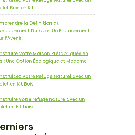
nstruisez Votre Refuge Naturel avec un
let Bois en Kit
mprendre la Définition du
veloppement Durable: Un Engagement
r l’Avenir
nstruire Votre Maison Préfabriquée en
s : Une Option Écologique et Moderne
nstruisez Votre Refuge Naturel avec un
let en Kit Bois
nstruire votre refuge nature avec un
let en kit bois
erniers