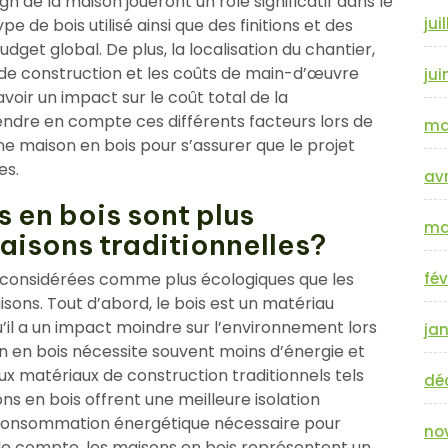
ign de la maison joueront un rôle significatif dans le
jui
ype de bois utilisé ainsi que des finitions et des
et global. De plus, la localisation du chantier,
 de construction et les coûts de main-d’œuvre
jui
avoir un impact sur le coût total de la
rendre en compte ces différents facteurs lors de
ma
ne maison en bois pour s’assurer que le projet
es.
avr
 en bois sont plus
ma
aisons traditionnelles?
 considérées comme plus écologiques que les
fév
isons. Tout d’abord, le bois est un matériau
qu’il a un impact moindre sur l’environnement lors
jan
on en bois nécessite souvent moins d’énergie et
 matériaux de construction traditionnels tels
dé
ons en bois offrent une meilleure isolation
a consommation énergétique nécessaire pour
no
n de compte, les maisons en bois représentent un