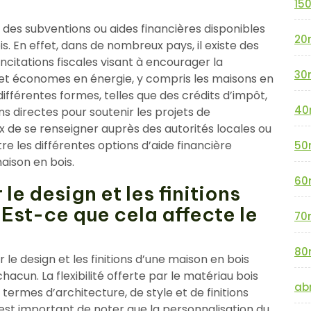
15
e des subventions ou aides financières disponibles
20
s. En effet, dans de nombreux pays, il existe des
tations fiscales visant à encourager la
30
et économes en énergie, y compris les maisons en
fférentes formes, telles que des crédits d’impôt,
40
ns directes pour soutenir les projets de
ux de se renseigner auprès des autorités locales ou
e les différentes options d’aide financière
50
aison en bois.
60
le design et les finitions
Est-ce que cela affecte le
70
80
r le design et les finitions d’une maison en bois
hacun. La flexibilité offerte par le matériau bois
abr
ermes d’architecture, de style et de finitions
l est important de noter que la personnalisation du