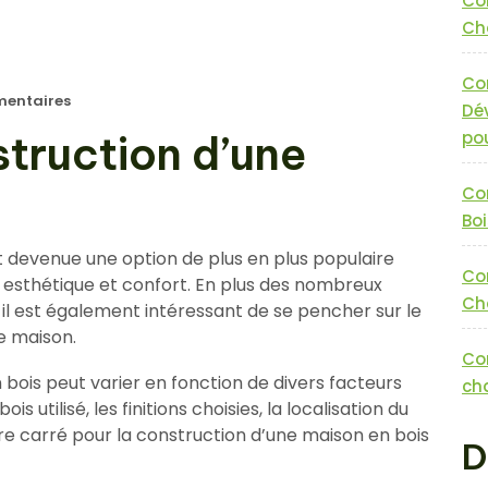
Co
Cha
Co
entaires
Dé
truction d’une
pou
Co
Boi
t devenue une option de plus en plus populaire
Co
é, esthétique et confort. En plus des nombreux
Cha
il est également intéressant de se pencher sur le
le maison.
Co
bois peut varier en fonction de divers facteurs
cha
ois utilisé, les finitions choisies, la localisation du
tre carré pour la construction d’une maison en bois
D