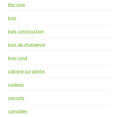
bbc bois
bois
bois construction
bois de charpente
bois rond
cabane sur pilotis
cadeau
canada
canadien