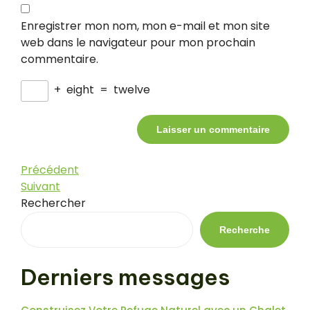
Enregistrer mon nom, mon e-mail et mon site
web dans le navigateur pour mon prochain
commentaire.
+
eight
=
twelve
Navigation
Article
Précédent
précédent
Article
Suivant
de
suivant
Rechercher
l’article
Recherche
Derniers messages