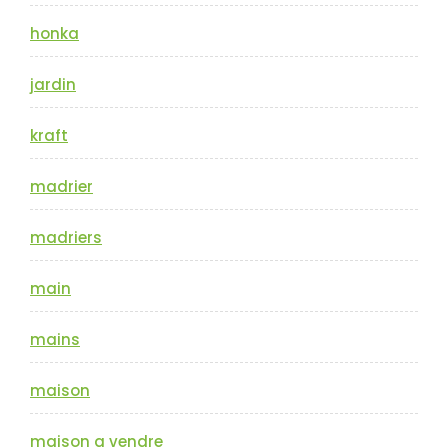
honka
jardin
kraft
madrier
madriers
main
mains
maison
maison a vendre