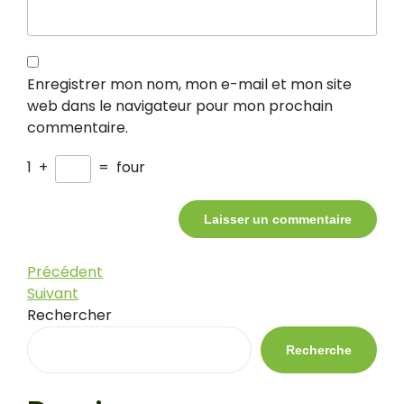
Enregistrer mon nom, mon e-mail et mon site
web dans le navigateur pour mon prochain
commentaire.
1
+
=
four
Navigation
Article
Précédent
précédent
Article
Suivant
de
suivant
Rechercher
l’article
Recherche