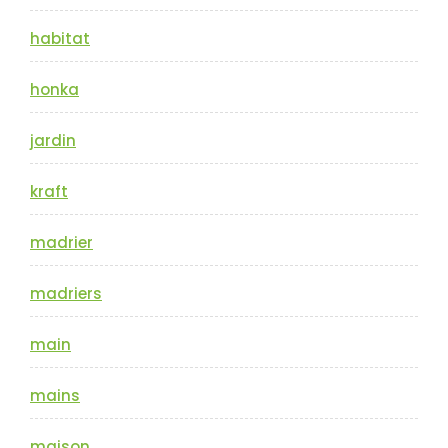
habitat
honka
jardin
kraft
madrier
madriers
main
mains
maison