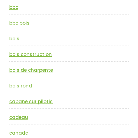
bbc
bbc bois
bois
bois construction
bois de charpente
bois rond
cabane sur pilotis
cadeau
canada