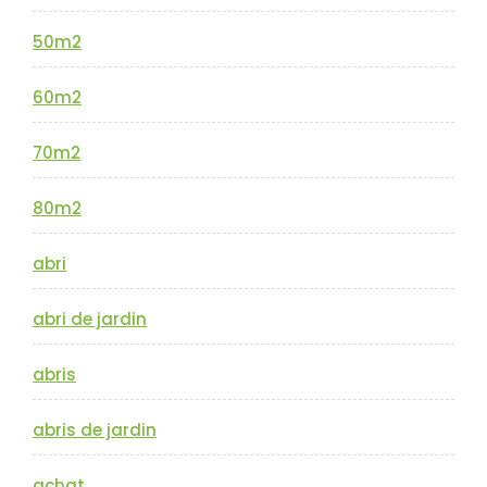
50m2
60m2
70m2
80m2
abri
abri de jardin
abris
abris de jardin
achat