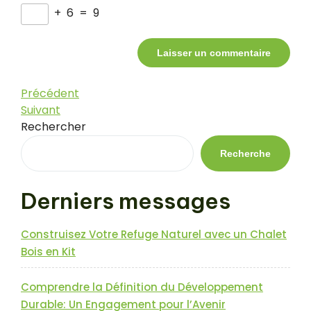
+
6
=
9
Navigation
Article
Précédent
précédent
Article
Suivant
de
suivant
Rechercher
l’article
Recherche
Derniers messages
Construisez Votre Refuge Naturel avec un Chalet
Bois en Kit
Comprendre la Définition du Développement
Durable: Un Engagement pour l’Avenir