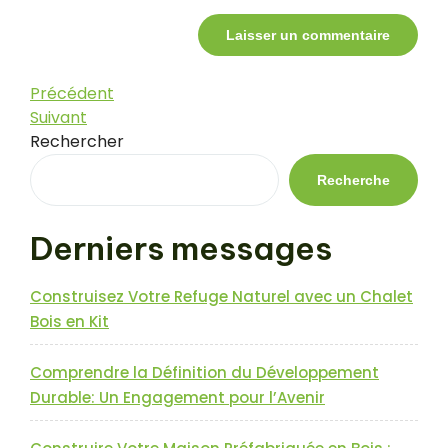
Navigation
Article
Précédent
précédent
Article
Suivant
de
suivant
Rechercher
l’article
Recherche
Derniers messages
Construisez Votre Refuge Naturel avec un Chalet
Bois en Kit
Comprendre la Définition du Développement
Durable: Un Engagement pour l’Avenir