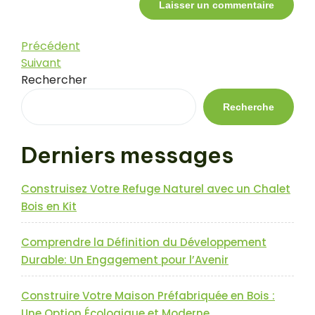
Navigation
Article
Précédent
précédent
Article
Suivant
de
suivant
Rechercher
l’article
Recherche
Derniers messages
Construisez Votre Refuge Naturel avec un Chalet
Bois en Kit
Comprendre la Définition du Développement
Durable: Un Engagement pour l’Avenir
Construire Votre Maison Préfabriquée en Bois :
Une Option Écologique et Moderne