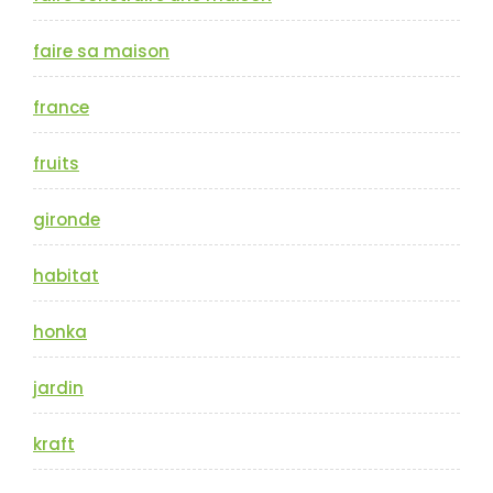
faire sa maison
france
fruits
gironde
habitat
honka
jardin
kraft