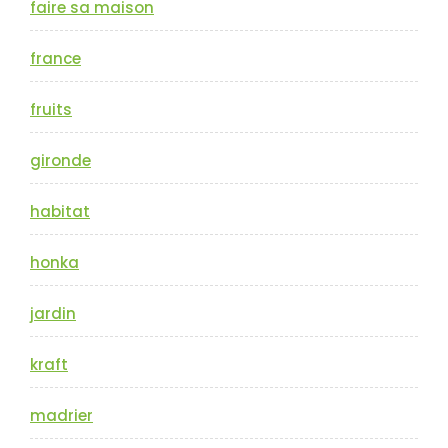
faire sa maison
france
fruits
gironde
habitat
honka
jardin
kraft
madrier