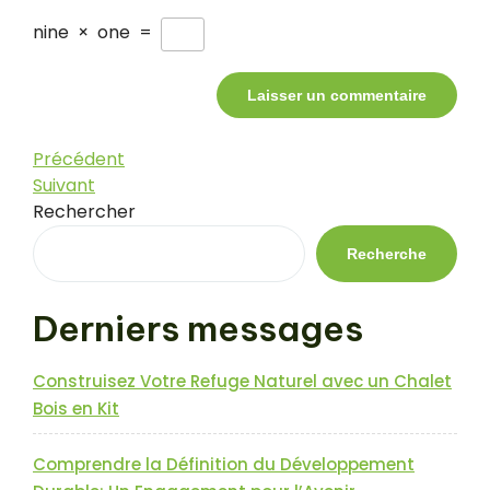
nine
×
one
=
Navigation
Article
Précédent
précédent
Article
Suivant
de
suivant
Rechercher
l’article
Recherche
Derniers messages
Construisez Votre Refuge Naturel avec un Chalet
Bois en Kit
Comprendre la Définition du Développement