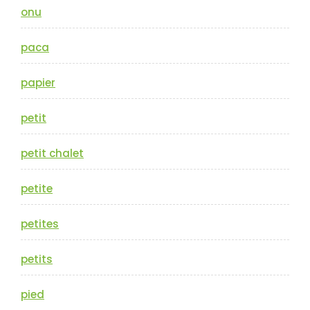
onu
paca
papier
petit
petit chalet
petite
petites
petits
pied