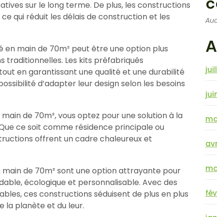
c
atives sur le long terme. De plus, les constructions
e qui réduit les délais de construction et les
Auc
A
lé en main de 70m² peut être une option plus
traditionnelles. Les kits préfabriqués
jui
out en garantissant une qualité et une durabilité
possibilité d’adapter leur design selon les besoins
jui
 main de 70m², vous optez pour une solution à la
ma
 Que ce soit comme résidence principale ou
uctions offrent un cadre chaleureux et
avr
ma
en main de 70m² sont une option attrayante pour
able, écologique et personnalisable. Avec des
fév
ables, ces constructions séduisent de plus en plus
 la planète et du leur.