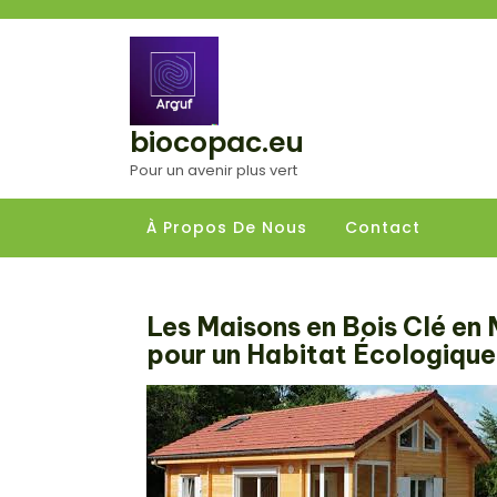
Aller
au
contenu
biocopac.eu
Pour un avenir plus vert
À Propos De Nous
Contact
Les Maisons en Bois Clé en 
pour un Habitat Écologique