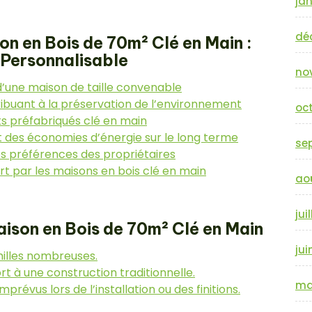
jan
dé
n en Bois de 70m² Clé en Main :
 Personnalisable
no
 d’une maison de taille convenable
ribuant à la préservation de l’environnement
oc
ts préfabriqués clé en main
t des économies d’énergie sur le long terme
se
les préférences des propriétaires
t par les maisons en bois clé en main
ao
jui
aison en Bois de 70m² Clé en Main
jui
milles nombreuses.
t à une construction traditionnelle.
ma
prévus lors de l’installation ou des finitions.