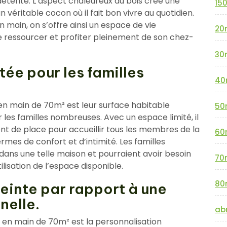
détente. L’aspect chaleureux du bois crée une
15
véritable cocon où il fait bon vivre au quotidien.
 main, on s’offre ainsi un espace de vie
20
e ressourcer et profiter pleinement de son chez-
30
tée pour les familles
40
 en main de 70m² est leur surface habitable
50
r les familles nombreuses. Avec un espace limité, il
ent de place pour accueillir tous les membres de la
60
rmes de confort et d’intimité. Les familles
dans une telle maison et pourraient avoir besoin
70
ilisation de l’espace disponible.
80
einte par rapport à une
nelle.
abr
 en main de 70m² est la personnalisation