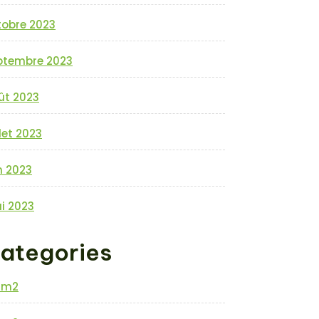
tobre 2023
ptembre 2023
ût 2023
llet 2023
n 2023
i 2023
ategories
0m2