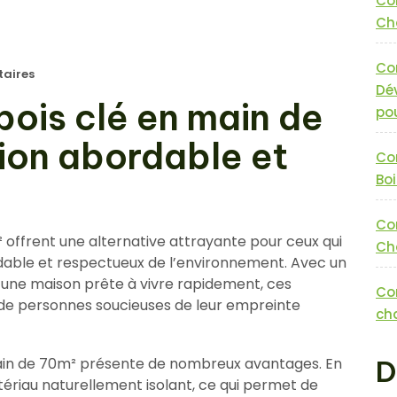
Co
Cha
Co
aires
Dé
bois clé en main de
pou
tion abordable et
Co
Boi
Co
 offrent une alternative attrayante pour ceux qui
Cha
dable et respectueux de l’environnement. Avec un
ir une maison prête à vivre rapidement, ces
Co
 de personnes soucieuses de leur empreinte
cha
main de 70m² présente de nombreux avantages. En
D
atériau naturellement isolant, ce qui permet de