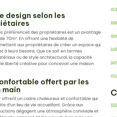
oc
le design selon les
iétaires
se
 les préférences des propriétaires est un avantage
ao
e 70m². En offrant une flexibilité de
mettent aux propriétaires de créer un espace qui
jui
t à leurs besoins. Que ce soit en termes
ériaux ou de style architectural, la capacité
jui
ble liberté créative pour concevoir une maison
ma
nfortable offert par les
n main
C
 offrent un cadre chaleureux et confortable qui
e d’un lieu de vie accueillant. Grâce aux
10
tructions dégagent une atmosphère conviviale et