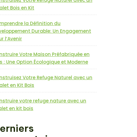
nstruisez Votre Refuge Naturel avec un
let Bois en Kit
mprendre la Définition du
veloppement Durable: Un Engagement
r l’Avenir
nstruire Votre Maison Préfabriquée en
s : Une Option Écologique et Moderne
nstruisez Votre Refuge Naturel avec un
let en Kit Bois
nstruire votre refuge nature avec un
let en kit bois
erniers