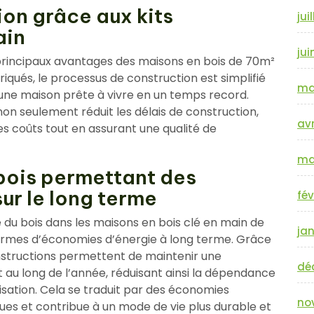
ion grâce aux kits
jui
ain
jui
s principaux avantages des maisons en bois de 70m²
riqués, le processus de construction est simplifié
ma
 une maison prête à vivre en un temps record.
on seulement réduit les délais de construction,
avr
s coûts tout en assurant une qualité de
ma
 bois permettant des
ur le long terme
fév
le du bois dans les maisons en bois clé en main de
jan
termes d’économies d’énergie à long terme. Grâce
onstructions permettent de maintenir une
dé
 au long de l’année, réduisant ainsi la dépendance
sation. Cela se traduit par des économies
no
ques et contribue à un mode de vie plus durable et