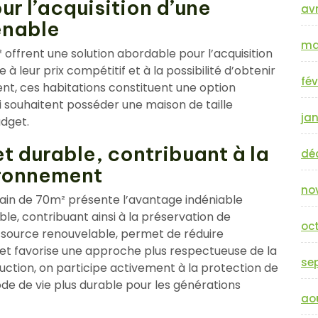
r l’acquisition d’une
avr
enable
ma
offrent une solution abordable pour l’acquisition
à leur prix compétitif et à la possibilité d’obtenir
fév
nt, ces habitations constituent une option
 souhaitent posséder une maison de taille
jan
dget.
t durable, contribuant à la
dé
ironnement
no
ain de 70m² présente l’avantage indéniable
ble, contribuant ainsi à la préservation de
oc
essource renouvelable, permet de réduire
 et favorise une approche plus respectueuse de la
se
uction, on participe activement à la protection de
de de vie plus durable pour les générations
ao