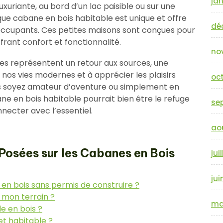
jan
xuriante, au bord d’un lac paisible ou sur une
que cabane en bois habitable est unique et offre
dé
ccupants. Ces petites maisons sont conçues pour
frant confort et fonctionnalité.
no
es représentent un retour aux sources, une
e nos vies modernes et à apprécier les plaisirs
oc
ous soyez amateur d’aventure ou simplement en
ne en bois habitable pourrait bien être le refuge
se
necter avec l’essentiel.
ao
osées sur les Cabanes en Bois
jui
jui
t en bois sans permis de construire ?
 mon terrain ?
ma
e en bois ?
et habitable ?