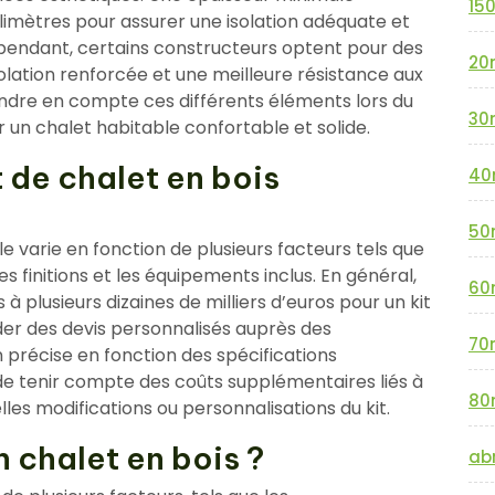
15
imètres pour assurer une isolation adéquate et
ependant, certains constructeurs optent pour des
20
olation renforcée et une meilleure résistance aux
rendre en compte ces différents éléments lors du
30
r un chalet habitable confortable et solide.
it de chalet en bois
40
50
ble varie en fonction de plusieurs facteurs tels que
 les finitions et les équipements inclus. En général,
60
s à plusieurs dizaines de milliers d’euros pour un kit
r des devis personnalisés auprès des
70
 précise en fonction des spécifications
de tenir compte des coûts supplémentaires liés à
80
uelles modifications ou personnalisations du kit.
n chalet en bois ?
abr