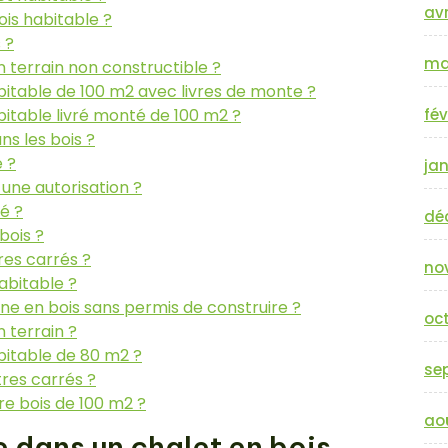
avr
bois habitable ?
 ?
ma
n terrain non constructible ?
abitable de 100 m2 avec livres de monte ?
fév
abitable livré monté de 100 m2 ?
s les bois ?
 ?
jan
 une autorisation ?
ué ?
dé
bois ?
res carrés ?
no
abitable ?
ane en bois sans permis de construire ?
oc
 terrain ?
abitable de 80 m2 ?
se
tres carrés ?
re bois de 100 m2 ?
ao
re dans un chalet en bois