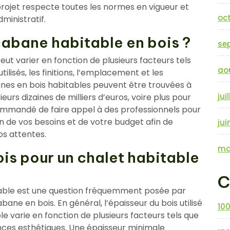
projet respecte toutes les normes en vigueur et
oc
ministratif.
 cabane habitable en bois ?
se
eut varier en fonction de plusieurs facteurs tels
ao
tilisés, les finitions, l’emplacement et les
anes en bois habitables peuvent être trouvées à
jui
ieurs dizaines de milliers d’euros, voire plus pour
ommandé de faire appel à des professionnels pour
n de vos besoins et de votre budget afin de
jui
os attentes.
ma
ois pour un chalet habitable
C
itable est une question fréquemment posée par
ane en bois. En général, l’épaisseur du bois utilisé
10
le varie en fonction de plusieurs facteurs tels que
nces esthétiques. Une épaisseur minimale