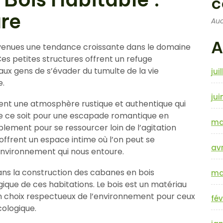
c
ure
Auc
A
evenues une tendance croissante dans le domaine
Ces petites structures offrent un refuge
ux gens de s’évader du tumulte de la vie
jui
e.
jui
ent une atmosphère rustique et authentique qui
 Que ce soit pour une escapade romantique en
ma
plement pour se ressourcer loin de l’agitation
offrent un espace intime où l’on peut se
avr
nvironnement qui nous entoure.
 dans la construction des cabanes en bois
ma
ique de ces habitations. Le bois est un matériau
 un choix respectueux de l’environnement pour ceux
fév
cologique.