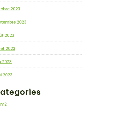
tobre 2023
ptembre 2023
ût 2023
llet 2023
n 2023
i 2023
ategories
0m2