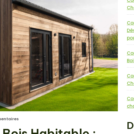
Co
Cha
Co
Dé
pou
Co
Boi
Co
Cha
Co
cha
entaires
D
Bois Habitable :