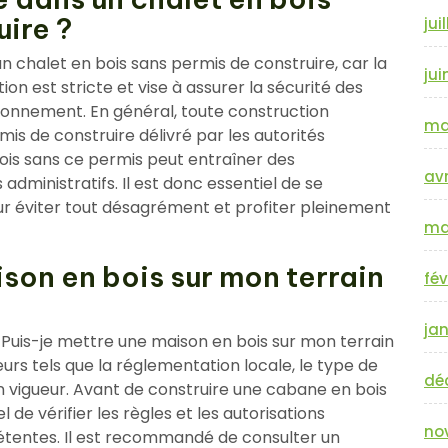
uire ?
jui
 chalet en bois sans permis de construire, car la
jui
n est stricte et vise à assurer la sécurité des
ironnement. En général, toute construction
ma
mis de construire délivré par les autorités
ois sans ce permis peut entraîner des
avr
ministratifs. Il est donc essentiel de se
our éviter tout désagrément et profiter pleinement
ma
son en bois sur mon terrain
fév
jan
 « Puis-je mettre une maison en bois sur mon terrain
urs tels que la réglementation locale, le type de
dé
en vigueur. Avant de construire une cabane en bois
el de vérifier les règles et les autorisations
no
tentes. Il est recommandé de consulter un