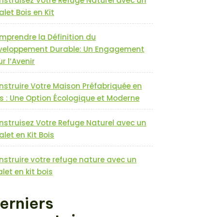
nstruisez Votre Refuge Naturel avec un
let Bois en Kit
mprendre la Définition du
veloppement Durable: Un Engagement
r l’Avenir
nstruire Votre Maison Préfabriquée en
s : Une Option Écologique et Moderne
nstruisez Votre Refuge Naturel avec un
let en Kit Bois
nstruire votre refuge nature avec un
let en kit bois
erniers