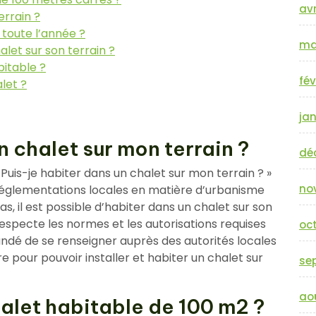
avr
errain ?
 toute l’année ?
ma
let sur son terrain ?
bitable ?
fév
let ?
jan
n chalet sur mon terrain ?
dé
« Puis-je habiter dans un chalet sur mon terrain ? »
no
glementations locales en matière d’urbanisme
, il est possible d’habiter dans un chalet sur son
respecte les normes et les autorisations requises
oc
andé de se renseigner auprès des autorités locales
re pour pouvoir installer et habiter un chalet sur
se
ao
chalet habitable de 100 m2 ?