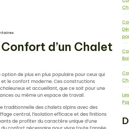
Co
Cha
Co
Dé
taires
pou
 Confort d’un Chalet
Co
Boi
Co
 option de plus en plus populaire pour ceux qui
Cha
e et le confort moderne. Ces constructions
 chaleureux et accueillant, que ce soit pour une
cances ou même un espace de travail.
Le
Pa
 traditionnelle des chalets alpins avec des
ge central, l’isolation efficace et des finitions
D
nts de profiter du caractère unique d’une
 du confort nécessaire pour vivre toute l’année.