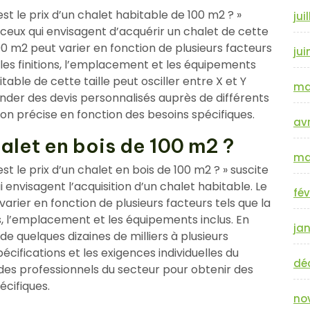
t le prix d’un chalet habitable de 100 m2 ? »
jui
 ceux qui envisagent d’acquérir un chalet de cette
100 m2 peut varier en fonction de plusieurs facteurs
jui
s, les finitions, l’emplacement et les équipements
itable de cette taille peut osciller entre X et Y
ma
der des devis personnalisés auprès de différents
on précise en fonction des besoins spécifiques.
avr
halet en bois de 100 m2 ?
ma
 le prix d’un chalet en bois de 100 m2 ? » suscite
 envisagent l’acquisition d’un chalet habitable. Le
fév
arier en fonction de plusieurs facteurs tels que la
ons, l’emplacement et les équipements inclus. En
jan
 de quelques dizaines de milliers à plusieurs
pécifications et les exigences individuelles du
dé
des professionnels du secteur pour obtenir des
écifiques.
no