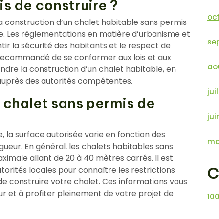
s de construire ?
oc
la construction d’un chalet habitable sans permis
te. Les règlementations en matière d’urbanisme et
se
tir la sécurité des habitants et le respect de
 recommandé de se conformer aux lois et aux
ao
dre la construction d’un chalet habitable, en
 auprès des autorités compétentes.
jui
n chalet sans permis de
jui
, la surface autorisée varie en fonction des
ma
gueur. En général, les chalets habitables sans
imale allant de 20 à 40 mètres carrés. Il est
C
torités locales pour connaître les restrictions
de construire votre chalet. Ces informations vous
ur et à profiter pleinement de votre projet de
10