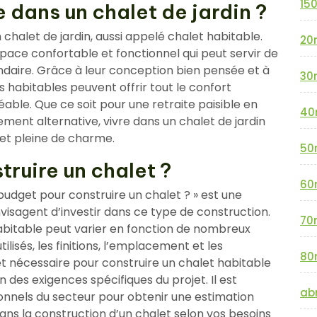
15
e dans un chalet de jardin ?
un chalet de jardin, aussi appelé chalet habitable.
20
pace confortable et fonctionnel qui peut servir de
ndaire. Grâce à leur conception bien pensée et à
30
 habitables peuvent offrir tout le confort
able. Que ce soit pour une retraite paisible en
40
ment alternative, vivre dans un chalet de jardin
et pleine de charme.
50
ruire un chalet ?
60
udget pour construire un chalet ? » est une
visagent d’investir dans ce type de construction.
70
habitable peut varier en fonction de nombreux
tilisés, les finitions, l’emplacement et les
80
et nécessaire pour construire un chalet habitable
 des exigences spécifiques du projet. Il est
abr
nnels du secteur pour obtenir une estimation
dans la construction d’un chalet selon vos besoins