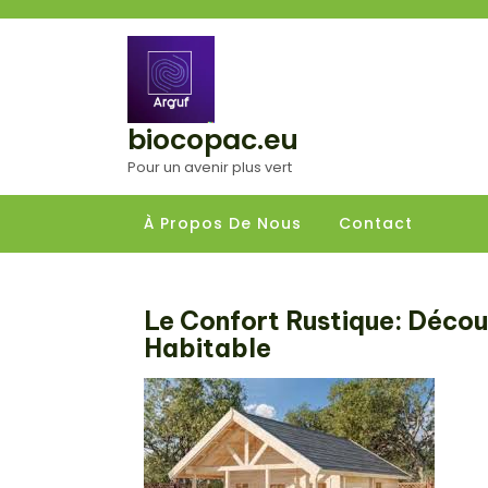
Aller
au
contenu
biocopac.eu
Pour un avenir plus vert
À Propos De Nous
Contact
Le Confort Rustique: Décou
Habitable