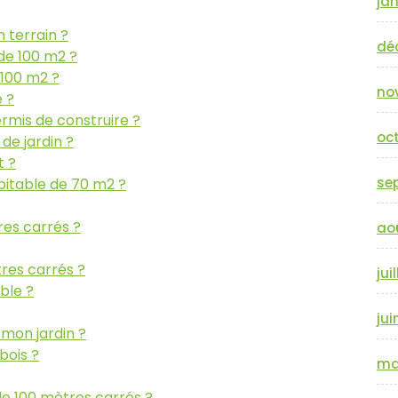
jan
 terrain ?
dé
 de 100 m2 ?
 100 m2 ?
no
 ?
rmis de construire ?
oc
 de jardin ?
t ?
se
abitable de 70 m2 ?
res carrés ?
ao
tres carrés ?
jui
ble ?
jui
 mon jardin ?
bois ?
ma
 de 100 mètres carrés ?