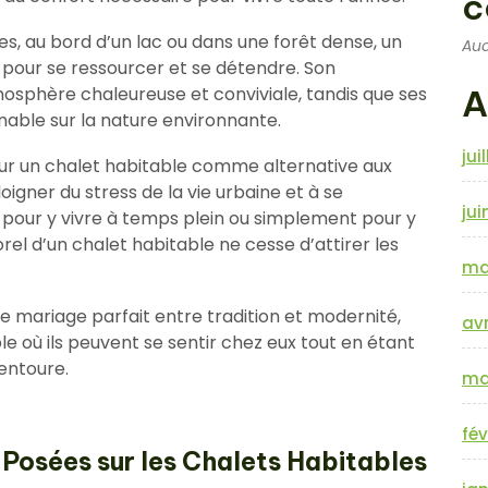
c
, au bord d’un lac ou dans une forêt dense, un
Auc
e pour se ressourcer et se détendre. Son
mosphère chaleureuse et conviviale, tandis que ses
A
able sur la nature environnante.
jui
ur un chalet habitable comme alternative aux
oigner du stress de la vie urbaine et à se
jui
 pour y vivre à temps plein ou simplement pour y
el d’un chalet habitable ne cesse d’attirer les
ma
e mariage parfait entre tradition et modernité,
avr
le où ils peuvent se sentir chez eux tout en étant
 entoure.
ma
fév
Posées sur les Chalets Habitables