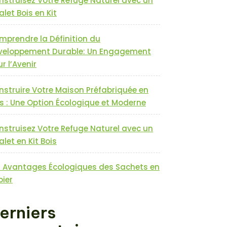
nstruisez Votre Refuge Naturel avec un
let Bois en Kit
mprendre la Définition du
veloppement Durable: Un Engagement
r l’Avenir
nstruire Votre Maison Préfabriquée en
s : Une Option Écologique et Moderne
nstruisez Votre Refuge Naturel avec un
let en Kit Bois
s Avantages Écologiques des Sachets en
pier
erniers