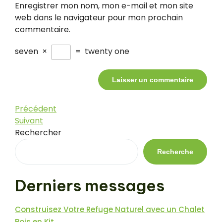
Enregistrer mon nom, mon e-mail et mon site
web dans le navigateur pour mon prochain
commentaire.
seven
×
=
twenty one
Navigation
Article
Précédent
précédent
Article
Suivant
de
suivant
Rechercher
l’article
Recherche
Derniers messages
Construisez Votre Refuge Naturel avec un Chalet
Bois en Kit