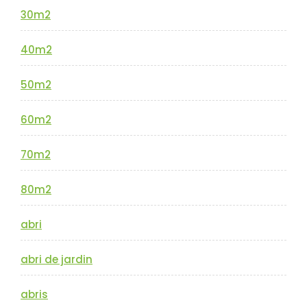
30m2
40m2
50m2
60m2
70m2
80m2
abri
abri de jardin
abris