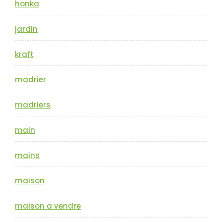
honka
jardin
kraft
madrier
madriers
main
mains
maison
maison a vendre