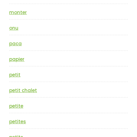
monter
onu
paca
papier
petit
petit chalet
petite
petites