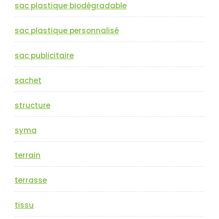
sac plastique biodégradable
sac plastique personnalisé
sac publicitaire
sachet
structure
syma
terrain
terrasse
tissu