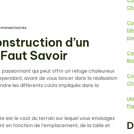
Co
Cha
Co
ommentaires
Dé
nstruction d’un
pou
l Faut Savoir
Co
Boi
t passionnant qui peut offrir un refuge chaleureux
Co
ependant, avant de vous lancer dans la réalisation
Cha
ndre les différents coûts impliqués dans la
Le
Pa
est le coût du terrain sur lequel vous envisagez
D
ent en fonction de l’emplacement, de la taille et