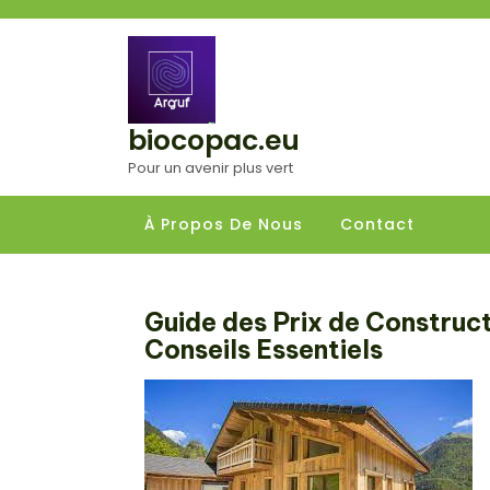
Aller
au
contenu
biocopac.eu
Pour un avenir plus vert
À Propos De Nous
Contact
Guide des Prix de Construct
Conseils Essentiels