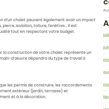
c
Auc
tion d’un chalet peuvent également avoir un impact
A
, pierre, isolation, toiture, fenêtres… Il est
ualité tout en respectant votre budget.
jui
jui
ur la construction de votre chalet représente un
a main-d’œuvre dépendra du type de travail à
ma
avr
ma
s que les permis de construire, les raccordements
ement extérieur (jardin, terrasse) et
ement et à la décoration.
fév