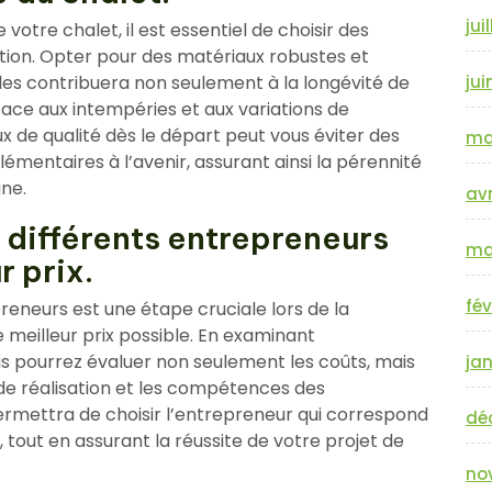
jui
e votre chalet, il est essentiel de choisir des
ction. Opter pour des matériaux robustes et
les contribuera non seulement à la longévité de
jui
 face aux intempéries et aux variations de
x de qualité dès le départ peut vous éviter des
ma
émentaires à l’avenir, assurant ainsi la pérennité
ne.
avr
 différents entrepreneurs
ma
r prix.
fév
reneurs est une étape cruciale lors de la
e meilleur prix possible. En examinant
s pourrez évaluer non seulement les coûts, mais
jan
s de réalisation et les compétences des
rmettra de choisir l’entrepreneur qui correspond
dé
 tout en assurant la réussite de votre projet de
no