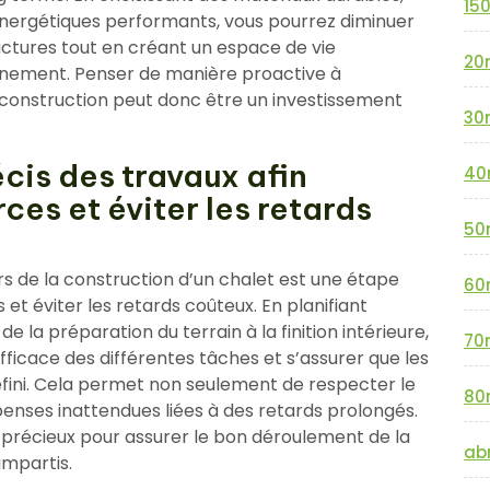
15
énergétiques performants, vous pourrez diminuer
ctures tout en créant un espace de vie
20
nnement. Penser de manière proactive à
e construction peut donc être un investissement
30
écis des travaux afin
40
ces et éviter les retards
50
ors de la construction d’un chalet est une étape
60
 et éviter les retards coûteux. En planifiant
la préparation du terrain à la finition intérieure,
70
ficace des différentes tâches et s’assurer que les
fini. Cela permet non seulement de respecter le
80
épenses inattendues liées à des retards prolongés.
l précieux pour assurer le bon déroulement de la
abr
impartis.