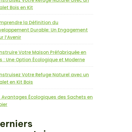
nstruisez Votre Refuge Naturel avec un
let Bois en Kit
mprendre la Définition du
veloppement Durable: Un Engagement
r l’Avenir
nstruire Votre Maison Préfabriquée en
s : Une Option Écologique et Moderne
nstruisez Votre Refuge Naturel avec un
let en Kit Bois
s Avantages Écologiques des Sachets en
pier
erniers