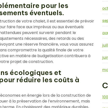
plémentaire pour les
oc
sements éventuels.
se
ruction de votre chalet, il est essentiel de prévoir
ur faire face aux imprévus ou aux éventuels
inattendues peuvent survenir pendant le
ao
justements nécessaires, des retards ou des
voyant une réserve financière, vous vous assurez
jui
sans compromettre la qualité finale de votre
tive en matière de budgetisation contribuera à
jui
 votre projet de construction.
ma
ons écologiques et
our réduire les coûts à
C
 économes en énergie lors de la construction de
10
buer à la préservation de l’environnement, mais
ng terme. En choisissant des matériaux durables,