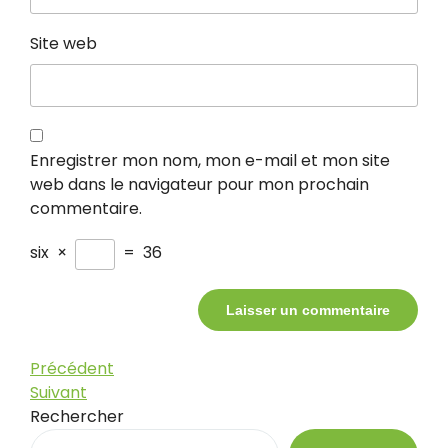
Site web
Enregistrer mon nom, mon e-mail et mon site
web dans le navigateur pour mon prochain
commentaire.
six
×
=
36
Navigation
Article
Précédent
précédent
Article
Suivant
de
suivant
Rechercher
l’article