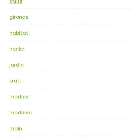
fruits
gironde
habitat
honka
jardin
kraft
madrier
madriers
main