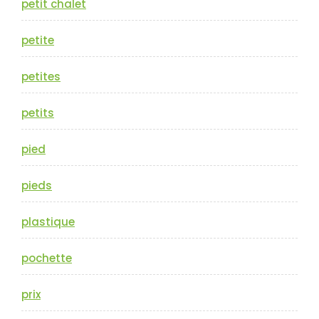
petit chalet
petite
petites
petits
pied
pieds
plastique
pochette
prix