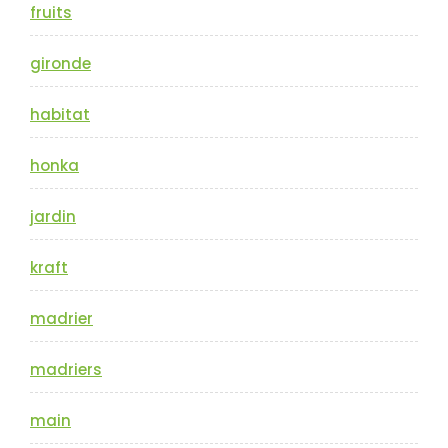
fruits
gironde
habitat
honka
jardin
kraft
madrier
madriers
main