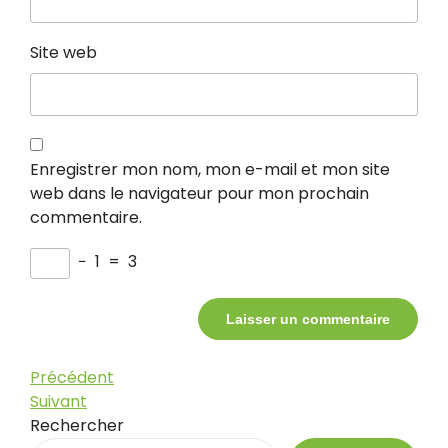
Site web
Enregistrer mon nom, mon e-mail et mon site
web dans le navigateur pour mon prochain
commentaire.
−
1
=
3
Navigation
Article
Précédent
précédent
Article
Suivant
de
suivant
Rechercher