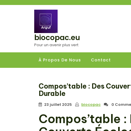
Aller
au
contenu
biocopac.eu
Pour un avenir plus vert
À Propos De Nous
Contact
Compos’table : Des Couvert
Durable
23 juillet 2025
biocopac
0 Commen
Compos’table : 