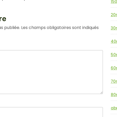
15
20
re
s publiée.
Les champs obligatoires sont indiqués
30
40
50
60
70
80
abr