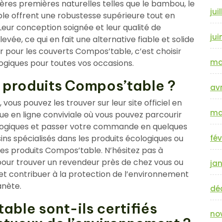
ères premières naturelles telles que le bambou, le
jui
ble offrent une robustesse supérieure tout en
eur conception soignée et leur qualité de
jui
evée, ce qui en fait une alternative fiable et solide
r pour les couverts Compos’table, c’est choisir
ma
ologiques pour toutes vos occasions.
s produits Compos’table ?
avr
ous pouvez les trouver sur leur site officiel en
ma
e en ligne conviviale où vous pouvez parcourir
ogiques et passer votre commande en quelques
ins spécialisés dans les produits écologiques ou
fév
s produits Compos’table. N’hésitez pas à
pour trouver un revendeur près de chez vous ou
jan
 contribuer à la protection de l’environnement
anète.
dé
able sont-ils certifiés
no