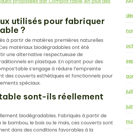
jan
oduits proposées par Compos’table, en plus des
dé
ux utilisés pour fabriquer
able ?
no
s à partir de matières premières naturelles
oc
. Ces matériaux biodégradables ont été
ir une alternative respectueuse de
se
aditionnels en plastique. En optant pour des
ompos’table s’engage à réduire l’empreinte
ant des couverts esthétiques et fonctionnels pour
ao
énements spéciaux.
jui
able sont-ils réellement
jui
llement biodégradables. Fabriqués à partir de
ma
 le bambou, le bois ou le maïs, ces couverts sont
t dans des conditions favorables à la