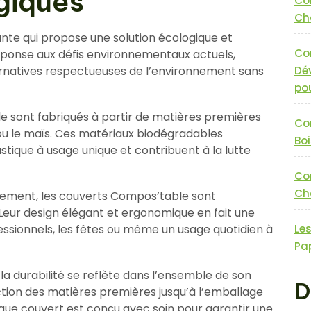
giques
Co
Cha
nte qui propose une solution écologique et
Co
réponse aux défis environnementaux actuels,
ernatives respectueuses de l’environnement sans
Dé
pou
 sont fabriqués à partir de matières premières
Co
 ou le maïs. Ces matériaux biodégradables
Boi
astique à usage unique et contribuent à la lutte
Co
Cha
nnement, les couverts Compos’table sont
Leur design élégant et ergonomique en fait une
ssionnels, les fêtes ou même un usage quotidien à
Le
Pa
 durabilité se reflète dans l’ensemble de son
D
ction des matières premières jusqu’à l’emballage
aque couvert est conçu avec soin pour garantir une