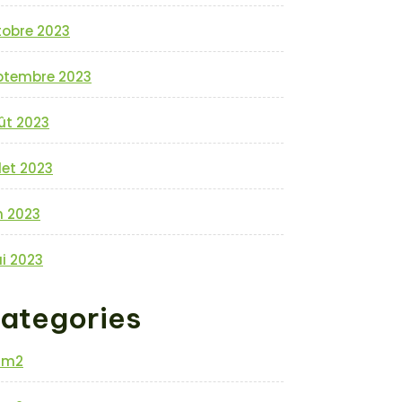
tobre 2023
ptembre 2023
ût 2023
llet 2023
n 2023
i 2023
ategories
0m2