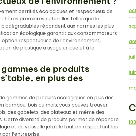
tueux de l’environnement ?
oc
vement certifiés écologiques et respectueux de
atières premières naturelles telles que le
ts biodégradables répondent aux normes les plus
se
rtification écologique garantit aux consommateurs
 option respectueuse de l’environnement,
ao
isation de plastique à usage unique et à la
jui
es gammes de produits
jui
’table, en plus des
ma
de gammes de produits écologiques en plus des
 en bambou, bois ou maïs, vous pouvez trouver
C
ols, des gobelets, des plateaux et même des
. Cette diversité de produits permet de répondre
10
age et de vaisselle jetable tout en respectant les
par l’entreprise.