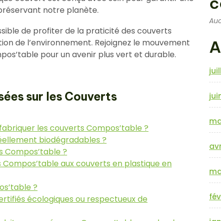
c
 préservant notre planète.
Auc
ible de profiter de la praticité des couverts
ction de l’environnement. Rejoignez le mouvement
A
os’table pour un avenir plus vert et durable.
jui
ées sur les Couverts
jui
ma
r fabriquer les couverts Compos’table ?
réellement biodégradables ?
avr
rts Compos’table ?
Compos’table aux couverts en plastique en
ma
os’table ?
fév
ertifiés écologiques ou respectueux de