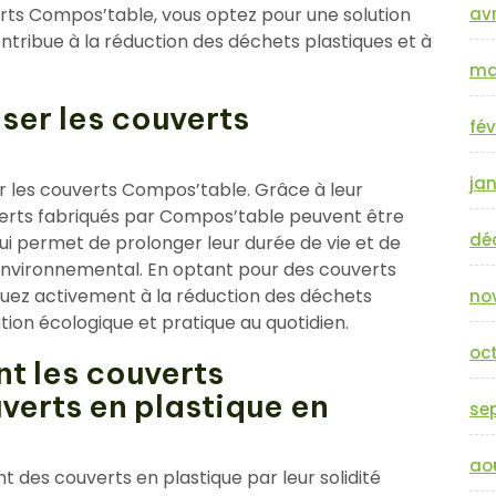
erts Compos’table, vous optez pour une solution
avr
tribue à la réduction des déchets plastiques et à
ma
iser les couverts
fév
jan
iser les couverts Compos’table. Grâce à leur
verts fabriqués par Compos’table peuvent être
dé
qui permet de prolonger leur durée de vie et de
environnemental. En optant pour des couverts
buez activement à la réduction des déchets
no
tion écologique et pratique au quotidien.
oc
 les couverts
erts en plastique en
se
ao
 des couverts en plastique par leur solidité